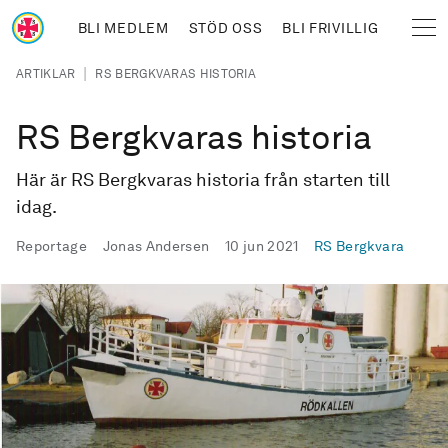
Hoppa till huvudinnehåll
BLI MEDLEM
STÖD OSS
BLI FRIVILLIG
Sjöräddningssällskapet
Länkstig
|
ARTIKLAR
RS BERGKVARAS HISTORIA
RS Bergkvaras historia
Här är RS Bergkvaras historia från starten till
idag.
Publicerad
Reportage
Jonas Andersen
10 jun 2021
RS
Bergkvara