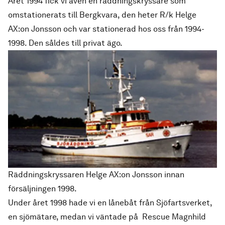
Året 1994 fick vi även en räddningskryssare som
omstationerats till Bergkvara, den heter R/k Helge
AX:on Jonsson och var stationerad hos oss från 1994-
1998. Den såldes till privat ägo.
Räddningskryssaren Helge AX:on Jonsson innan
försäljningen 1998.
Under året 1998 hade vi en lånebåt från Sjöfartsverket,
en sjömätare, medan vi väntade på Rescue Magnhild