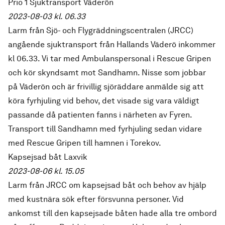
Prio 1 Sjuktransport Väderön
2023-08-03 kl. 06.33
Larm från Sjö- och Flygräddningscentralen (JRCC)
angående sjuktransport från Hallands Väderö inkommer
kl 06.33. Vi tar med Ambulanspersonal i Rescue Gripen
och kör skyndsamt mot Sandhamn. Nisse som jobbar
på Väderön och är frivillig sjöräddare anmälde sig att
köra fyrhjuling vid behov, det visade sig vara väldigt
passande då patienten fanns i närheten av Fyren.
Transport till Sandhamn med fyrhjuling sedan vidare
med Rescue Gripen till hamnen i Torekov.
Kapsejsad båt Laxvik
2023-08-06 kl. 15.05
Larm från JRCC om kapsejsad båt och behov av hjälp
med kustnära sök efter försvunna personer. Vid
ankomst till den kapsejsade båten hade alla tre ombord