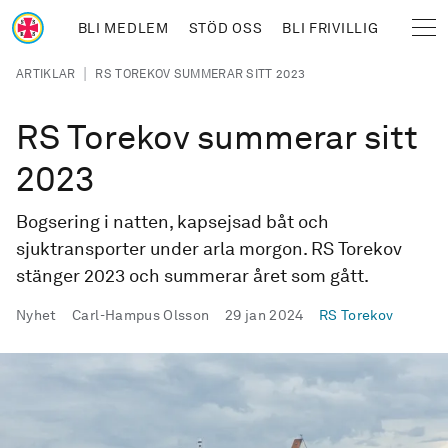
Hoppa till huvudinnehåll
BLI MEDLEM
STÖD OSS
BLI FRIVILLIG
Sjöräddningssällskapet
Länkstig
|
ARTIKLAR
RS TOREKOV SUMMERAR SITT 2023
RS Torekov summerar sitt
2023
Bogsering i natten, kapsejsad båt och
sjuktransporter under arla morgon. RS Torekov
stänger 2023 och summerar året som gått.
Publicerad
Nyhet
Carl-Hampus Olsson
29 jan 2024
RS
Torekov