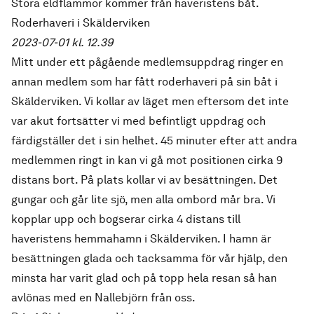
Stora eldflammor kommer från haveristens båt.
Roderhaveri i Skälderviken
2023-07-01 kl. 12.39
Mitt under ett pågående medlemsuppdrag ringer en
annan medlem som har fått roderhaveri på sin båt i
Skälderviken. Vi kollar av läget men eftersom det inte
var akut fortsätter vi med befintligt uppdrag och
färdigställer det i sin helhet. 45 minuter efter att andra
medlemmen ringt in kan vi gå mot positionen cirka 9
distans bort. På plats kollar vi av besättningen. Det
gungar och går lite sjö, men alla ombord mår bra. Vi
kopplar upp och bogserar cirka 4 distans till
haveristens hemmahamn i Skälderviken. I hamn är
besättningen glada och tacksamma för vår hjälp, den
minsta har varit glad och på topp hela resan så han
avlönas med en Nallebjörn från oss.