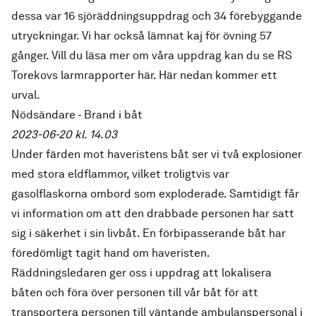
dessa var 16 sjöräddningsuppdrag och 34 förebyggande
utryckningar. Vi har också lämnat kaj för övning 57
gånger. Vill du läsa mer om våra uppdrag kan du se
RS
Torekovs larmrapporter här
. Här nedan kommer ett
urval.
Nödsändare - Brand i båt
2023-06-20 kl. 14.03
Under färden mot haveristens båt ser vi två explosioner
med stora eldflammor, vilket troligtvis var
gasolflaskorna ombord som exploderade. Samtidigt får
vi information om att den drabbade personen har satt
sig i säkerhet i sin livbåt. En förbipasserande båt har
föredömligt tagit hand om haveristen.
Räddningsledaren ger oss i uppdrag att lokalisera
båten och föra över personen till vår båt för att
transportera personen till väntande ambulanspersonal i