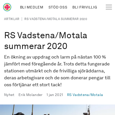
Hoppa till huvudinnehåll
BLI MEDLEM
STÖD OSS
BLI FRIVILLIG
Sjöräddningssällskapet
Länkstig
|
ARTIKLAR
RS VADSTENA/MOTALA SUMMERAR 2020
RS Vadstena/Motala
summerar 2020
En ökning av uppdrag och larm på nästan 100 %
jämfört med föregående år. Trots detta fungerade
stationen utmärkt och de frivilliga sjöräddarna,
deras arbetsgivare och de som donerar pengar till
oss förtjänar ett stort tack!
Publicerad
Nyhet
Erik Molander
1 jan 2021
RS
Vadstena/Motala