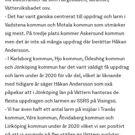
Vätterviksbadet osv.
- Det har varit ganska centrerat till uppdrag och larm i
Vadstena kommun och Motala kommun som utmärker
sig mest. På tredje plats kommer Askersund kommun
men det är inte så många uppdrag där berättar Håkan
Andersson.
- I Karlsborg kommun, Hjo kommun, Ödeshög kommun
och Jönköping kommun har det varit väldigt få uppdrag
och larm under år 2020 för vår del, vilket är liknande
med tidigare år säger Håkan Andersson som oxå
påpekar att i Jönköping län på Vättern hanteras de
flesta uppdragen och larmen av SSRS på Visingsö.
- Vi har även haft ett antal larm på insjöar i Tranås
kommun, Ydre kommun, Åtvidaberg kommun och
Linköping kommun under år 2020 vilket vi ser positivt
på att vi används på fler ställen än Vättern avslutar