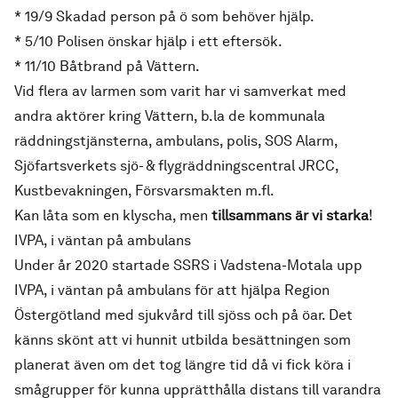
* 19/9 Skadad person på ö som behöver hjälp.
* 5/10 Polisen önskar hjälp i ett eftersök.
* 11/10 Båtbrand på Vättern.
Vid flera av larmen som varit har vi samverkat med
andra aktörer kring Vättern, b.la de kommunala
räddningstjänsterna, ambulans, polis, SOS Alarm,
Sjöfartsverkets sjö- & flygräddningscentral JRCC,
Kustbevakningen, Försvarsmakten m.fl.
Kan låta som en klyscha, men
tillsammans är vi starka
!
IVPA, i väntan på ambulans
Under år 2020 startade SSRS i Vadstena-Motala upp
IVPA, i väntan på ambulans för att hjälpa Region
Östergötland med sjukvård till sjöss och på öar. Det
känns skönt att vi hunnit utbilda besättningen som
planerat även om det tog längre tid då vi fick köra i
smågrupper för kunna upprätthålla distans till varandra