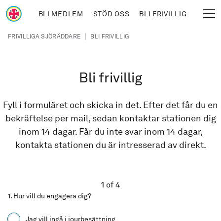
Hoppa till huvudinnehåll
BLI MEDLEM
STÖD OSS
BLI FRIVILLIG
Sjöräddningssällskapet
Länkstig
|
FRIVILLIGA SJÖRÄDDARE
BLI FRIVILLIG
Bli frivillig
Fyll i formuläret och skicka in det. Efter det får du en
bekräftelse per mail, sedan kontaktar stationen dig
inom 14 dagar. Får du inte svar inom 14 dagar,
kontakta stationen du är intresserad av direkt.
1 of 4
1. Hur vill du engagera dig?
choose_commitment
Jag vill ingå i jourbesättning