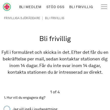
Hoppa till huvudinnehåll
BLI MEDLEM
STÖD OSS
BLI FRIVILLIG
Sjöräddningssällskapet
Länkstig
|
FRIVILLIGA SJÖRÄDDARE
BLI FRIVILLIG
Bli frivillig
Fyll i formuläret och skicka in det. Efter det får du en
bekräftelse per mail, sedan kontaktar stationen dig
inom 14 dagar. Får du inte svar inom 14 dagar,
kontakta stationen du är intresserad av direkt.
1 of 4
1. Hur vill du engagera dig?
choose_commitment
Jag vill ingå i jourbesättning