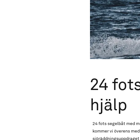
24 fot
hjälp
24 fots segelbåt med mo
kommer vi överens med ha
sjöräddningsuppdraget 