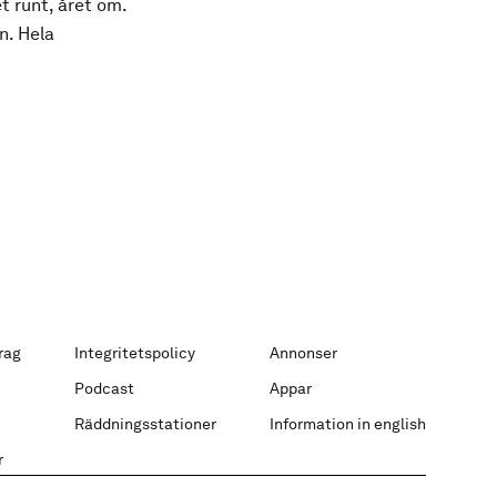
t runt, året om.
n. Hela
rag
Integritetspolicy
Annonser
Podcast
Appar
Räddningsstationer
Information in english
r