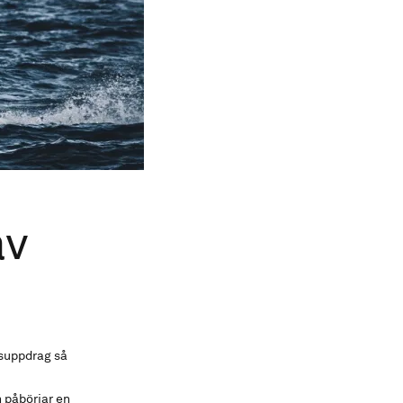
av
gsuppdrag så
 påbörjar en