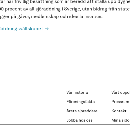
ar har frivillig besättning som är beredd att ställa upp dygne
90 procent av all sjöräddning i Sverige, utan bidrag från state
ger på gåvor, medlemskap och ideella insatser.
äddningssällskapet
Vår historia
Vårt uppd
Föreningsfakta
Pressrum
Årets sjöräddare
Kontakt
Jobba hos oss
Mina sido