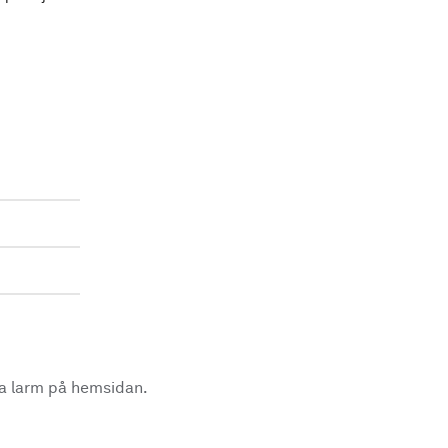
la larm på hemsidan.
.