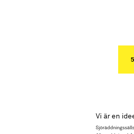
5
Vi är en ide
Sjöräddningssälls