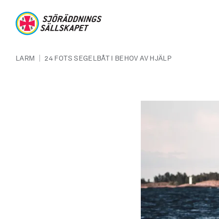
Hoppa till huvudinnehåll
Sjöräddningssällskapet
Länkstig
|
LARM
24 FOTS SEGELBÅT I BEHOV AV HJÄLP