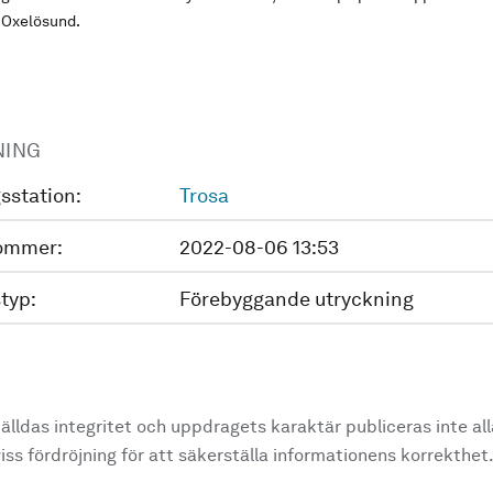
 Oxelösund.
NING
sstation:
Trosa
ommer:
2022-08-06 13:53
typ:
Förebyggande utryckning
älldas integritet och uppdragets karaktär publiceras inte al
ss fördröjning för att säkerställa informationens korrekthet