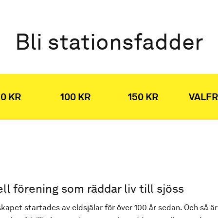
Bli stationsfadder
0 KR
100 KR
150 KR
VALFR
ell förening som räddar liv till sjöss
kapet startades av eldsjälar för över 100 år sedan. Och så är