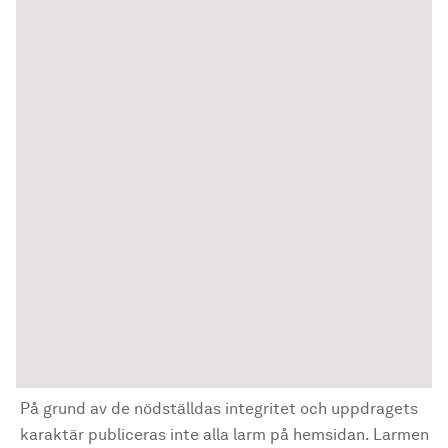
På grund av de nödställdas integritet och uppdragets
karaktär publiceras inte alla larm på hemsidan. Larmen