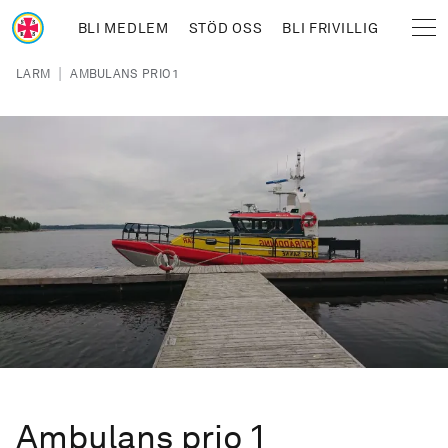
Hoppa till huvudinnehåll
BLI MEDLEM
STÖD OSS
BLI FRIVILLIG
Sjöräddningssällskapet
Länkstig
|
LARM
AMBULANS PRIO 1
Ambulans prio 1