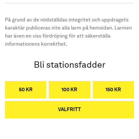
På grund av de nödställdas integritet och uppdragets
karaktär publiceras inte alla larm på hemsidan. Larmen
har även en viss fördröjning för att säkerställa
informationens korrekthet.
Bli stationsfadder
50 KR
100 KR
150 KR
VALFRITT