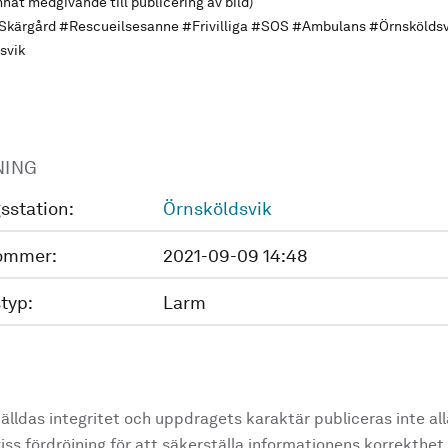
nat medgivande till publicering av bild)
ärgård #Rescueilsesanne #Frivilliga #SOS #Ambulans #Örnsköldsv
svik
NING
sstation:
Örnsköldsvik
ommer:
2021-09-09 14:48
typ:
Larm
älldas integritet och uppdragets karaktär publiceras inte al
ss fördröjning för att säkerställa informationens korrekthet