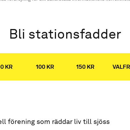
Bli stationsfadder
0 KR
100 KR
150 KR
VALFR
ell förening som räddar liv till sjöss