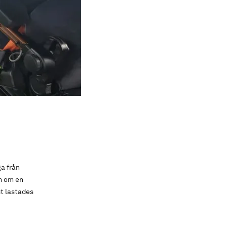
a från
m om en
st lastades