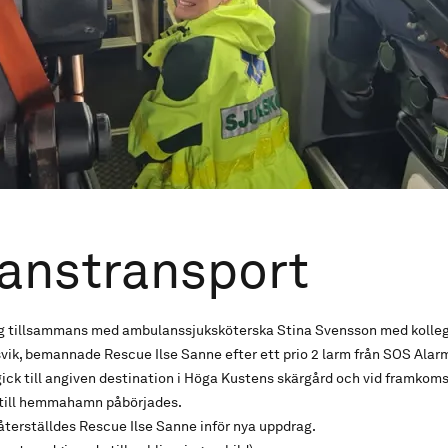
anstransport
g tillsammans med ambulanssjuksköterska Stina Svensson med kolleg
vik, bemannade Rescue Ilse Sanne efter ett prio 2 larm från SOS Alar
ck till angiven destination i Höga Kustens skärgård och vid framkom
 till hemmahamn påbörjades.
återställdes Rescue Ilse Sanne inför nya uppdrag.