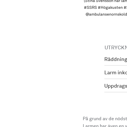
(Stina Svensson har läm
#SSRS #Högakusten #Sk
@ambulansenornskold
UTRYCK
Räddning
Larm ink
Uppdrags
På grund av de nödst
Larmen har även en vi