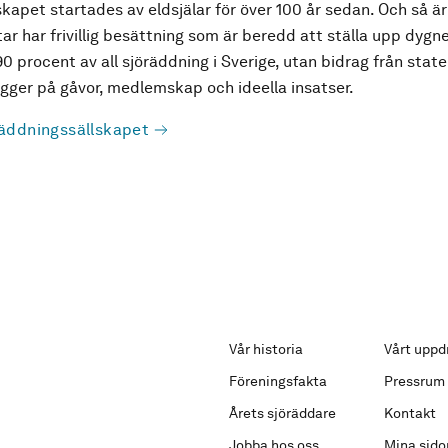
kapet startades av eldsjälar för över 100 år sedan. Och så är
ar har frivillig besättning som är beredd att ställa upp dygne
90 procent av all sjöräddning i Sverige, utan bidrag från state
ger på gåvor, medlemskap och ideella insatser.
äddningssällskapet
Vår historia
Vårt uppd
Föreningsfakta
Pressrum
Årets sjöräddare
Kontakt
Jobba hos oss
Mina sido