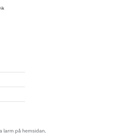
ik
la larm på hemsidan.
.