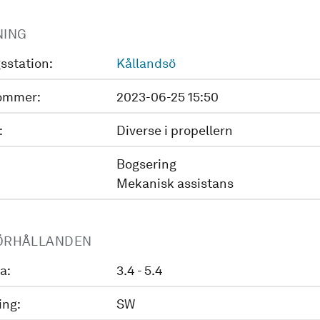
NING
sstation:
Kållandsö
ommer:
2023-06-25 15:50
:
Diverse i propellern
Bogsering
Mekanisk assistans
ÖRHÅLLANDEN
a:
3.4 - 5.4
ing:
SW