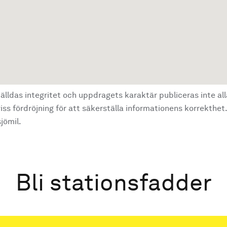
älldas integritet och uppdragets karaktär publiceras inte al
ss fördröjning för att säkerställa informationens korrekthet.
jömil.
Bli stationsfadder