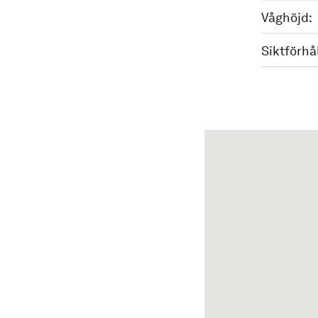
Våghöjd:
Siktförhå