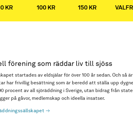
0 KR
100 KR
150 KR
VALFR
ell förening som räddar liv till sjöss
kapet startades av eldsjälar för över 100 år sedan. Och så är
ar har frivillig besättning som är beredd att ställa upp dygne
90 procent av all sjöräddning i Sverige, utan bidrag från state
ger på gåvor, medlemskap och ideella insatser.
äddningssällskapet