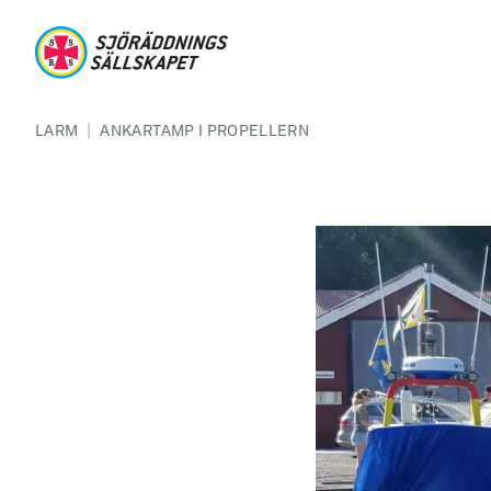
Hoppa till huvudinnehåll
Sjöräddningssällskapet
Länkstig
|
LARM
ANKARTAMP I PROPELLERN