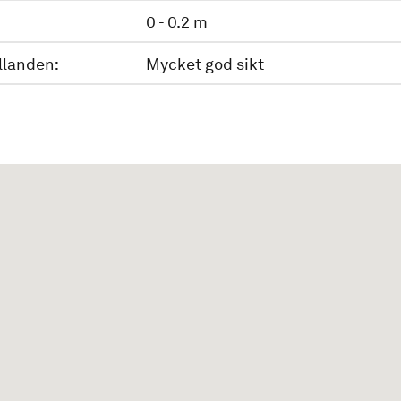
0 - 0.2 m
llanden:
Mycket god sikt