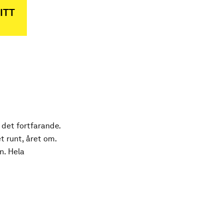
ITT
 det fortfarande.
t runt, året om.
n. Hela