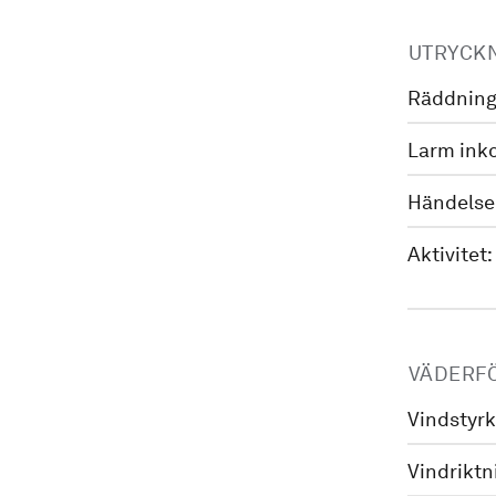
UTRYCK
Räddning
Larm ink
Händelse
Aktivitet:
VÄDERF
Vindstyrk
Vindriktn