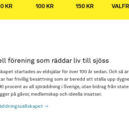
0 KR
100 KR
150 KR
VALFR
ell förening som räddar liv till sjöss
kapet startades av eldsjälar för över 100 år sedan. Och så är
ar har frivillig besättning som är beredd att ställa upp dygne
90 procent av all sjöräddning i Sverige, utan bidrag från state
ger på gåvor, medlemskap och ideella insatser.
äddningssällskapet