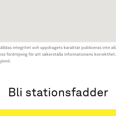
älldas integritet och uppdragets karaktär publiceras inte al
ss fördröjning för att säkerställa informationens korrekthet.
jömil.
Bli stationsfadder