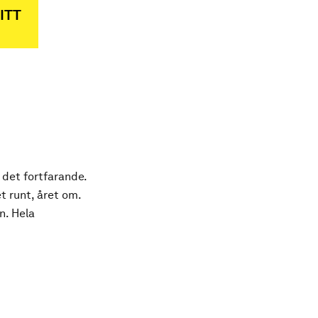
ITT
 det fortfarande.
t runt, året om.
n. Hela