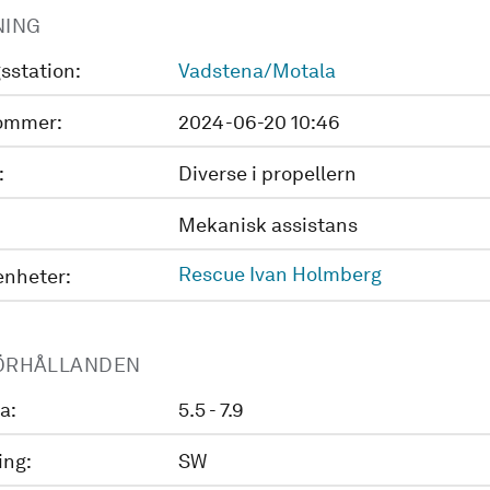
NING
sstation:
Vadstena/Motala
ommer:
2024-06-20 10:46
:
Diverse i propellern
Mekanisk assistans
Rescue Ivan Holmberg
enheter:
ÖRHÅLLANDEN
a:
5.5 - 7.9
ing:
SW