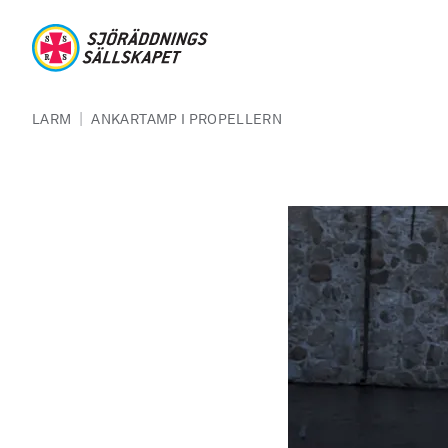
Hoppa till huvudinnehåll
Sjöräddningssällskapet
Länkstig
|
LARM
ANKARTAMP I PROPELLERN