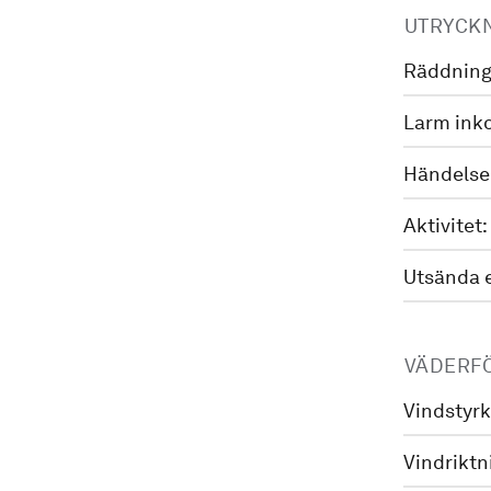
UTRYCK
Räddning
Larm ink
Händelse
Aktivitet:
Utsända 
VÄDERF
Vindstyrk
Vindriktn