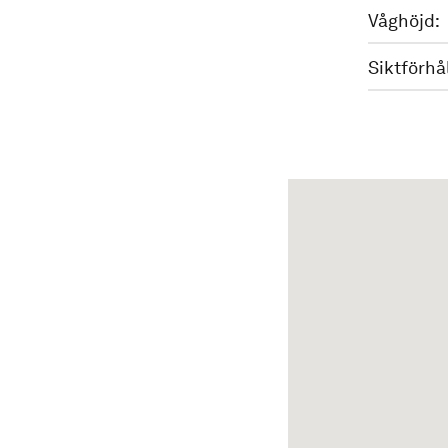
Våghöjd:
Siktförhå