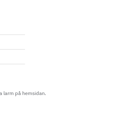
la larm på hemsidan.
.