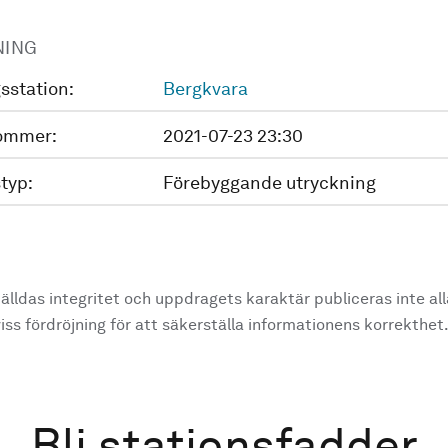
NING
sstation:
Bergkvara
ommer:
2021-07-23 23:30
typ:
Förebyggande utryckning
älldas integritet och uppdragets karaktär publiceras inte al
ss fördröjning för att säkerställa informationens korrekthet
Bli stationsfadder