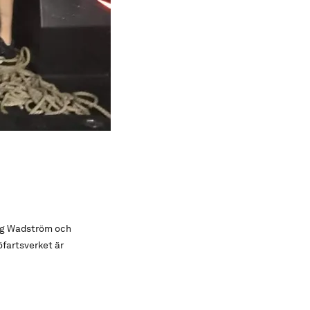
tig Wadström och
öfartsverket är