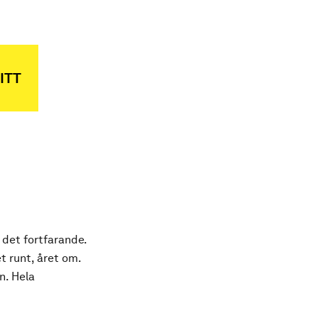
ITT
 det fortfarande.
t runt, året om.
n. Hela