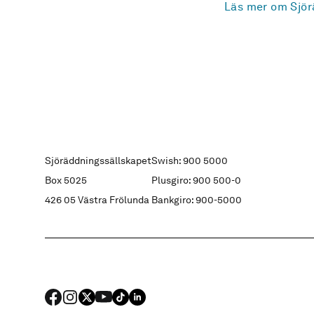
Läs mer om Sjör
Sjöräddningssällskapet
Swish: 900 5000
Box 5025
Plusgiro: 900 500-0
426 05 Västra Frölunda
Bankgiro: 900-5000
FACEBOOK
Instagram
X
YouTube
TIKTOK
LINKED IN