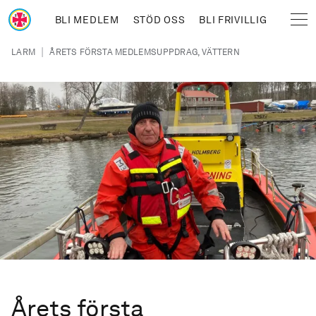
Hoppa till huvudinnehåll
BLI MEDLEM
STÖD OSS
BLI FRIVILLIG
Sjöräddningssällskapet
Länkstig
|
LARM
ÅRETS FÖRSTA MEDLEMSUPPDRAG, VÄTTERN
Årets första