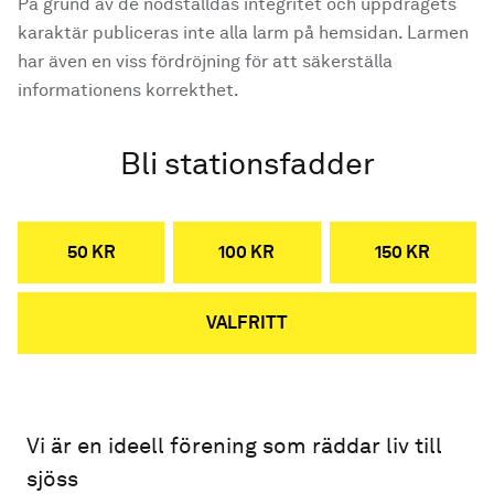
På grund av de nödställdas integritet och uppdragets
karaktär publiceras inte alla larm på hemsidan. Larmen
har även en viss fördröjning för att säkerställa
informationens korrekthet.
Bli stationsfadder
50 KR
100 KR
150 KR
VALFRITT
Vi är en ideell förening som räddar liv till
sjöss