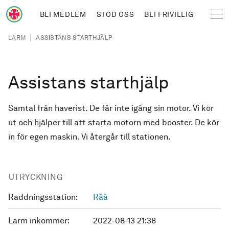
Hoppa till huvudinnehåll
BLI MEDLEM
STÖD OSS
BLI FRIVILLIG
Sjöräddningssällskapet
Länkstig
|
LARM
ASSISTANS STARTHJÄLP
Assistans starthjälp
Samtal från haverist. De får inte igång sin motor. Vi kör
ut och hjälper till att starta motorn med booster. De kör
in för egen maskin. Vi återgår till stationen.
UTRYCKNING
Räddningsstation:
Råå
Larm inkommer:
2022-08-13 21:38