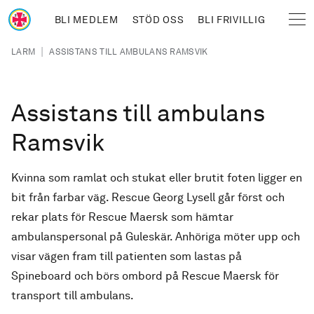
Hoppa till huvudinnehåll
BLI MEDLEM
STÖD OSS
BLI FRIVILLIG
Sjöräddningssällskapet
Länkstig
|
LARM
ASSISTANS TILL AMBULANS RAMSVIK
Assistans till ambulans
Ramsvik
Kvinna som ramlat och stukat eller brutit foten ligger en
bit från farbar väg. Rescue Georg Lysell går först och
rekar plats för Rescue Maersk som hämtar
ambulanspersonal på Guleskär. Anhöriga möter upp och
visar vägen fram till patienten som lastas på
Spineboard och börs ombord på Rescue Maersk för
transport till ambulans.