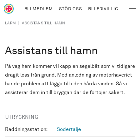
Hoppa till huvudinnehåll
BLI MEDLEM
STÖD OSS
BLI FRIVILLIG
Sjöräddningssällskapet
Länkstig
|
LARM
ASSISTANS TILL HAMN
Assistans till hamn
På väg hem kommer vi ikapp en segelbåt som vi tidigare
dragit loss från grund. Med anledning av motorhaveriet
har de problem att lägga till i den hårda vinden. Så vi
assisterar dem in till bryggan där de förtöjer säkert.
UTRYCKNING
Räddningsstation:
Södertälje