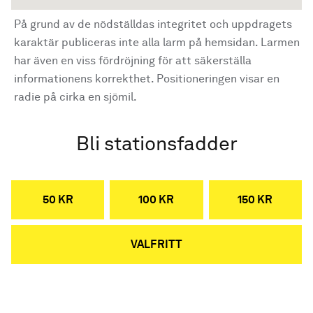
På grund av de nödställdas integritet och uppdragets
karaktär publiceras inte alla larm på hemsidan. Larmen
har även en viss fördröjning för att säkerställa
informationens korrekthet. Positioneringen visar en
radie på cirka en sjömil.
Bli stationsfadder
50 KR
100 KR
150 KR
VALFRITT