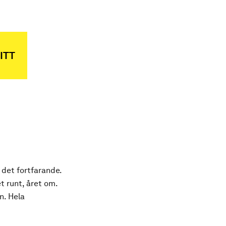
ITT
 det fortfarande.
t runt, året om.
n. Hela