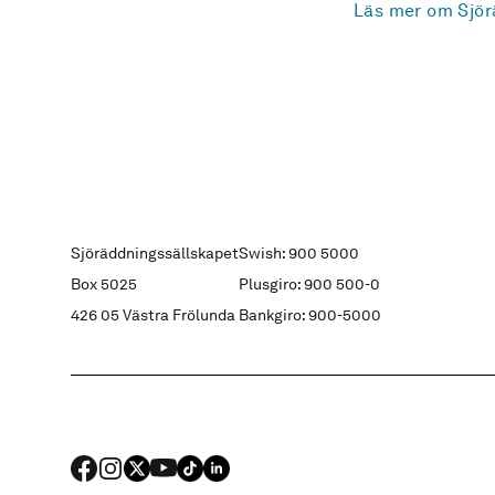
Läs mer om Sjör
Sjöräddningssällskapet
Swish: 900 5000
Box 5025
Plusgiro: 900 500-0
426 05 Västra Frölunda
Bankgiro: 900-5000
FACEBOOK
Instagram
X
YouTube
TIKTOK
LINKED IN