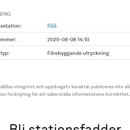
NING
sstation:
Råå
ommer:
2020-08-08 14:10
typ:
Förebyggande utryckning
älldas integritet och uppdragets karaktär publiceras inte al
ss fördröjning för att säkerställa informationens korrekthet
Bli stationsfadder