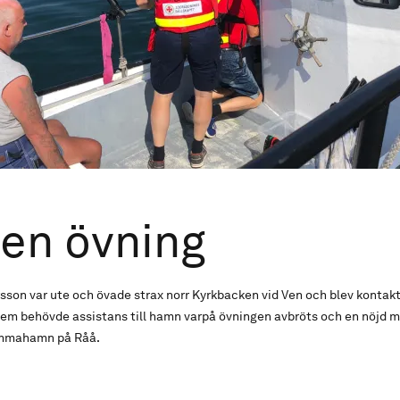
en övning
sson var ute och övade strax norr Kyrkbacken vid Ven och blev kontak
lem behövde assistans till hamn varpå övningen avbröts och en nöjd 
hemmahamn på Råå.