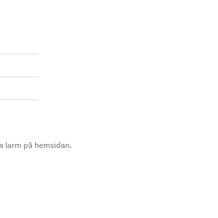
la larm på hemsidan.
.