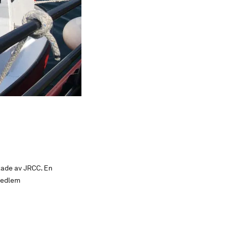
tade av JRCC. En
medlem