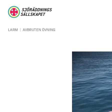
Hoppa till huvudinnehåll
Sjöräddningssällskapet
Länkstig
|
LARM
AVBRUTEN ÖVNING