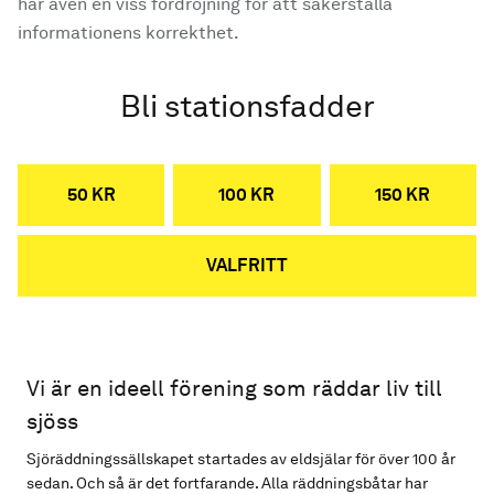
har även en viss fördröjning för att säkerställa
informationens korrekthet.
Bli stationsfadder
50 KR
100 KR
150 KR
VALFRITT
Vi är en ideell förening som räddar liv till
sjöss
Sjöräddningssällskapet startades av eldsjälar för över 100 år
sedan. Och så är det fortfarande. Alla räddningsbåtar har