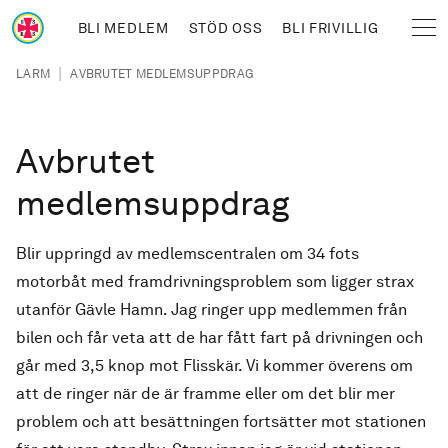
Hoppa till huvudinnehåll
BLI MEDLEM
STÖD OSS
BLI FRIVILLIG
Sjöräddningssällskapet
Länkstig
|
LARM
AVBRUTET MEDLEMSUPPDRAG
Avbrutet
medlemsuppdrag
Blir uppringd av medlemscentralen om 34 fots
motorbåt med framdrivningsproblem som ligger strax
utanför Gävle Hamn. Jag ringer upp medlemmen från
bilen och får veta att de har fått fart på drivningen och
går med 3,5 knop mot Flisskär. Vi kommer överens om
att de ringer när de är framme eller om det blir mer
problem och att besättningen fortsätter mot stationen