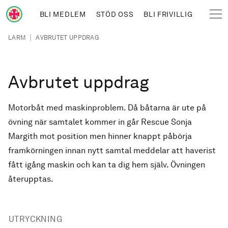
Hoppa till huvudinnehåll
BLI MEDLEM
STÖD OSS
BLI FRIVILLIG
Sjöräddningssällskapet
Länkstig
|
LARM
AVBRUTET UPPDRAG
Avbrutet uppdrag
Motorbåt med maskinproblem. Då båtarna är ute på
övning när samtalet kommer in går Rescue Sonja
Margith mot position men hinner knappt påbörja
framkörningen innan nytt samtal meddelar att haverist
fått igång maskin och kan ta dig hem själv. Övningen
återupptas.
UTRYCKNING