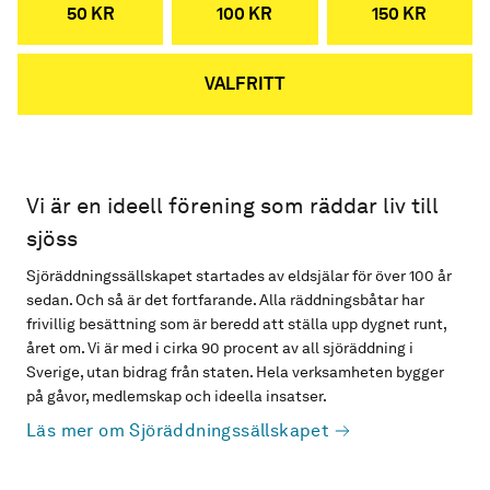
50 KR
100 KR
150 KR
VALFRITT
Vi är en ideell förening som räddar liv till
sjöss
Sjöräddningssällskapet startades av eldsjälar för över 100 år
sedan. Och så är det fortfarande. Alla räddningsbåtar har
frivillig besättning som är beredd att ställa upp dygnet runt,
året om. Vi är med i cirka 90 procent av all sjöräddning i
Sverige, utan bidrag från staten. Hela verksamheten bygger
på gåvor, medlemskap och ideella insatser.
Läs mer om Sjöräddningssällskapet