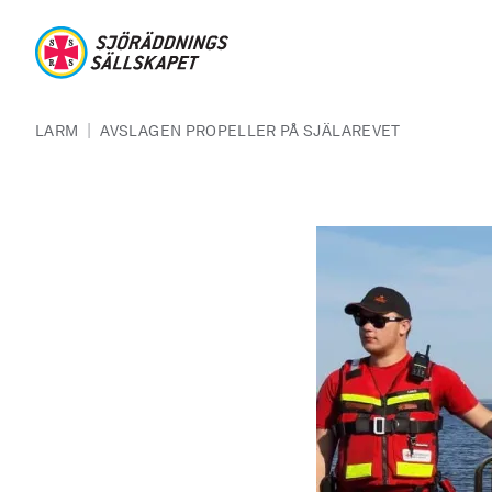
Hoppa till huvudinnehåll
Sjöräddningssällskapet
Länkstig
|
LARM
AVSLAGEN PROPELLER PÅ SJÄLAREVET