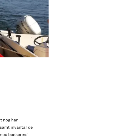
gt nog har
llsamt inväntar de
m med bogsering