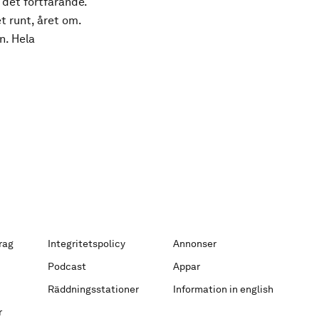
 det fortfarande.
t runt, året om.
n. Hela
rag
Integritetspolicy
Annonser
Podcast
Appar
Räddningsstationer
Information in english
r