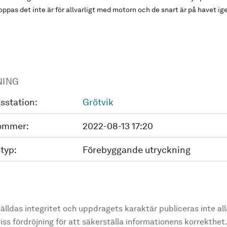
 hoppas det inte är för allvarligt med motorn och de snart är på havet igen
NING
sstation:
Grötvik
ommer:
2022-08-13 17:20
typ:
Förebyggande utryckning
älldas integritet och uppdragets karaktär publiceras inte al
ss fördröjning för att säkerställa informationens korrekthet