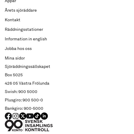
Appar
Årets sjöräddare
Kontakt
Räddningsstationer
Information in english
Jobba hos oss
Mina sidor
Sjöräddningssällskapet
Box 5025
426 05 Västra Frölunda
Swish: 900 5000
Plusgiro: 900 500-0
Bankgiro: 900-5000
FACEBOOK
Instagram
X
YouTube
TIKTOK
LINKED IN