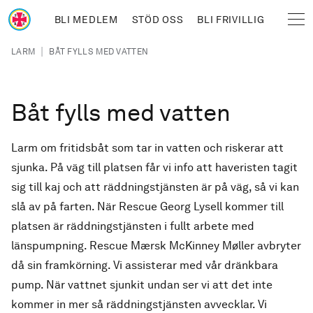
Hoppa till huvudinnehåll
BLI MEDLEM
STÖD OSS
BLI FRIVILLIG
Sjöräddningssällskapet
Länkstig
|
LARM
BÅT FYLLS MED VATTEN
Båt fylls med vatten
Larm om fritidsbåt som tar in vatten och riskerar att
sjunka. På väg till platsen får vi info att haveristen tagit
sig till kaj och att räddningstjänsten är på väg, så vi kan
slå av på farten. När Rescue Georg Lysell kommer till
platsen är räddningstjänsten i fullt arbete med
länspumpning. Rescue Mærsk McKinney Møller avbryter
då sin framkörning. Vi assisterar med vår dränkbara
pump. När vattnet sjunkit undan ser vi att det inte
kommer in mer så räddningstjänsten avvecklar. Vi