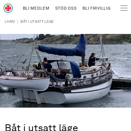
Hoppa till huvudinnehåll
BLI MEDLEM
STÖD OSS
BLI FRIVILLIG
Sjöräddningssällskapet
Länkstig
|
LARM
BÅT I UTSATT LÄGE
Båt i utsatt läge