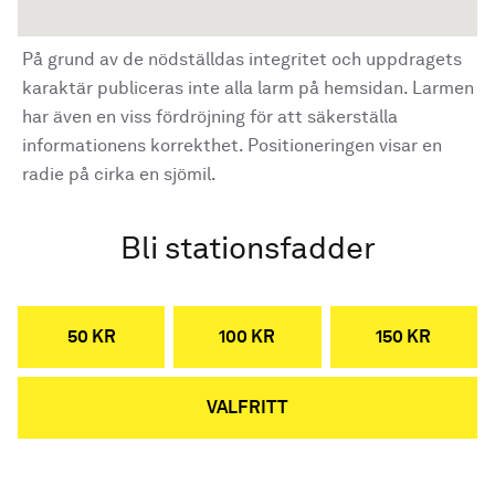
På grund av de nödställdas integritet och uppdragets
karaktär publiceras inte alla larm på hemsidan. Larmen
har även en viss fördröjning för att säkerställa
informationens korrekthet. Positioneringen visar en
radie på cirka en sjömil.
Bli stationsfadder
50 KR
100 KR
150 KR
VALFRITT