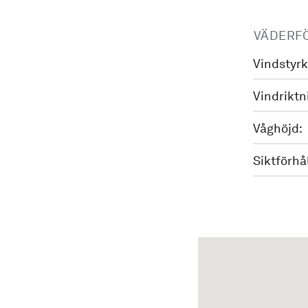
VÄDERF
Vindstyrk
Vindriktn
Våghöjd:
Siktförhå