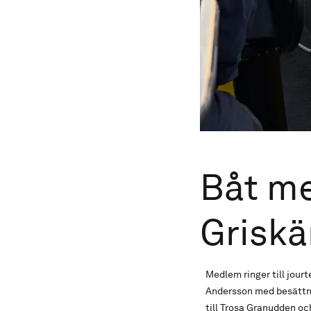
Båt me
Griskä
Medlem ringer till jour
Andersson med besättni
till Trosa Granudden oc