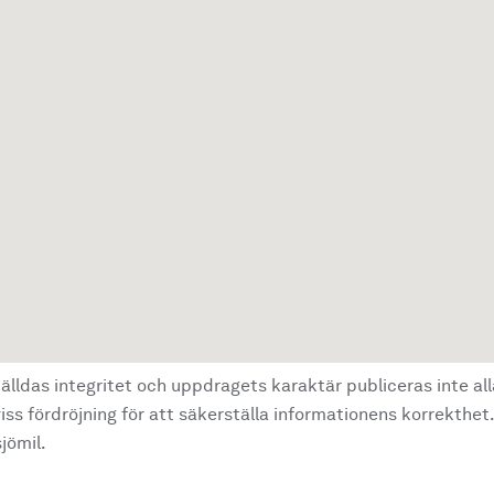
älldas integritet och uppdragets karaktär publiceras inte al
ss fördröjning för att säkerställa informationens korrekthet.
jömil.