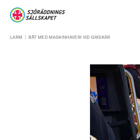
Hoppa till huvudinnehåll
Sjöräddningssällskapet
Länkstig
|
LARM
BÅT MED MASKINHAVERI VID GRISKÄR