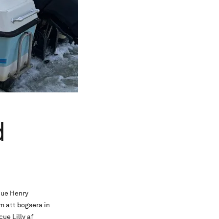
d
cue Henry
m att bogsera in
ue Lilly af