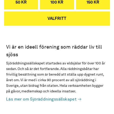
50 KR
100 KR
150 KR
VALFRITT
Vi är en ideell förening som räddar liv till
sjöss
Sjöräddningssällskapet startades av eldsjälar för över 100 år
sedan. Och så är det fortfarande. Alla räddningsbåtar har
frivillig besättning som är beredd att ställa upp dygnet runt,
året om. Vi är med i cirka 90 procent av all sjöräddning i
Sverige, utan bidrag från staten. Hela verksamheten bygger
på gåvor, medlemskap och ideella insatser.
Läs mer om Sjöräddningssällskapet