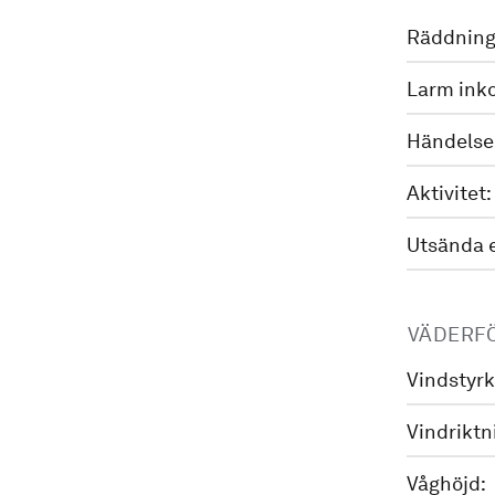
Räddning
Larm ink
Händelse
Aktivitet:
Utsända 
VÄDERF
Vindstyrk
Vindriktn
Våghöjd: