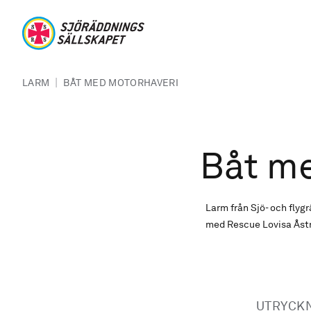
Hoppa till huvudinnehåll
Sjöräddningssällskapet
Länkstig
|
LARM
BÅT MED MOTORHAVERI
Båt m
Larm från Sjö- och fly
med Rescue Lovisa Åstr
UTRYCK