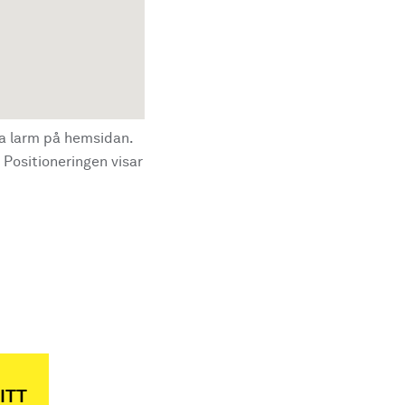
la larm på hemsidan.
 Positioneringen visar
ITT