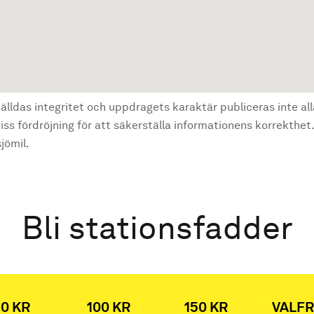
älldas integritet och uppdragets karaktär publiceras inte al
ss fördröjning för att säkerställa informationens korrekthet.
jömil.
Bli stationsfadder
0 KR
100 KR
150 KR
VALFR