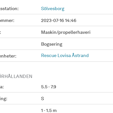
sstation:
Sölvesborg
ommer:
2023-07-16 14:46
:
Maskin/propellerhaveri
Bogsering
Rescue Lovisa Åstrand
enheter:
ÖRHÅLLANDEN
a:
5.5 - 7.9
ing:
S
1 - 1.5 m