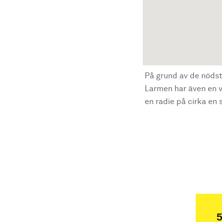
På grund av de nödst
Larmen har även en vi
en radie på cirka en s
5