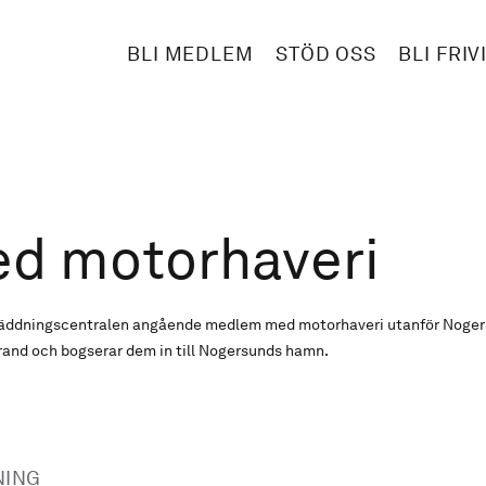
BLI MEDLEM
STÖD OSS
BLI FRIV
ed motorhaveri
gräddningscentralen angående medlem med motorhaveri utanför Noger
and och bogserar dem in till Nogersunds hamn.
NING