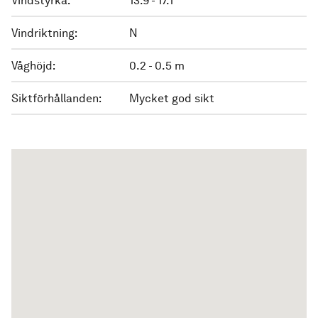
Vindstyrka:
13.9 - 17.1
Vindriktning:
N
Våghöjd:
0.2 - 0.5 m
Siktförhållanden:
Mycket god sikt