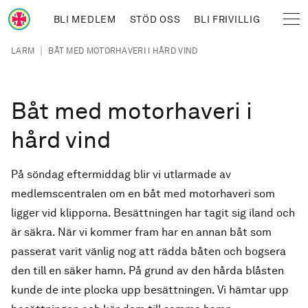
Hoppa till huvudinnehåll
BLI MEDLEM
STÖD OSS
BLI FRIVILLIG
Sjöräddningssällskapet
Länkstig
|
LARM
BÅT MED MOTORHAVERI I HÅRD VIND
Båt med motorhaveri i
hård vind
På söndag eftermiddag blir vi utlarmade av
medlemscentralen om en båt med motorhaveri som
ligger vid klipporna. Besättningen har tagit sig iland och
är säkra. När vi kommer fram har en annan båt som
passerat varit vänlig nog att rädda båten och bogsera
den till en säker hamn. På grund av den hårda blåsten
kunde de inte plocka upp besättningen. Vi hämtar upp