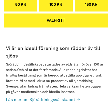
50 KR
100 KR
150 KR
VALFRITT
Vi är en ideell förening som räddar liv till
sjöss
Sjöräddningssällskapet startades av eldsjälar för över 100 år
sedan. Och så är det fortfarande. Alla räddningsbåtar har
frivillig besättning som är beredd att ställa upp dygnet runt,
året om. Vi är med i cirka 90 procent av all sjöräddning i
Sverige, utan bidrag från staten. Hela verksamheten bygger
på gåvor, medlemskap och ideella insatser.
Läs mer om Sjöräddningssällskapet