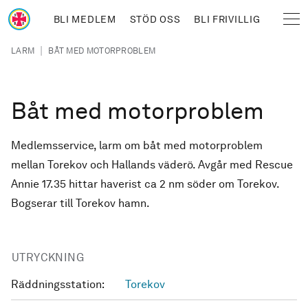
Hoppa till huvudinnehåll
BLI MEDLEM
STÖD OSS
BLI FRIVILLIG
Sjöräddningssällskapet
Länkstig
|
LARM
BÅT MED MOTORPROBLEM
Båt med motorproblem
Medlemsservice, larm om båt med motorproblem
mellan Torekov och Hallands väderö. Avgår med Rescue
Annie 17.35 hittar haverist ca 2 nm söder om Torekov.
Bogserar till Torekov hamn.
UTRYCKNING
Räddningsstation:
Torekov