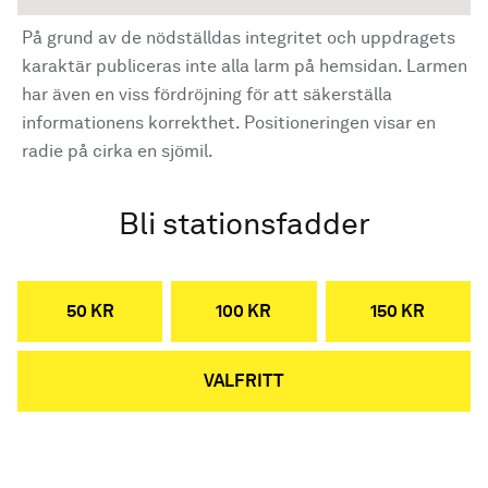
På grund av de nödställdas integritet och uppdragets
karaktär publiceras inte alla larm på hemsidan. Larmen
har även en viss fördröjning för att säkerställa
informationens korrekthet. Positioneringen visar en
radie på cirka en sjömil.
Bli stationsfadder
50 KR
100 KR
150 KR
VALFRITT