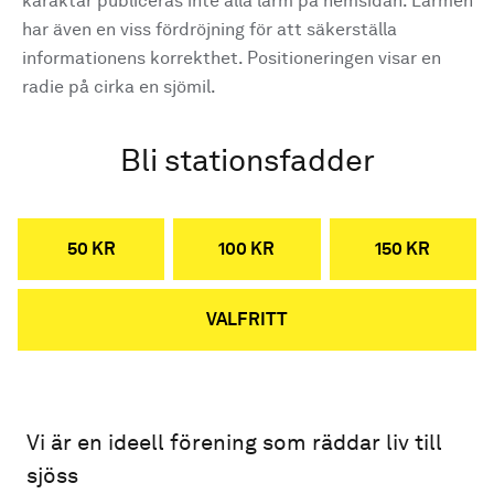
karaktär publiceras inte alla larm på hemsidan. Larmen
har även en viss fördröjning för att säkerställa
informationens korrekthet. Positioneringen visar en
radie på cirka en sjömil.
Bli stationsfadder
50 KR
100 KR
150 KR
VALFRITT
Vi är en ideell förening som räddar liv till
sjöss