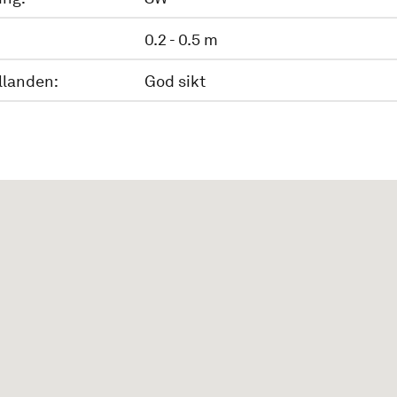
0.2 - 0.5 m
llanden:
God sikt