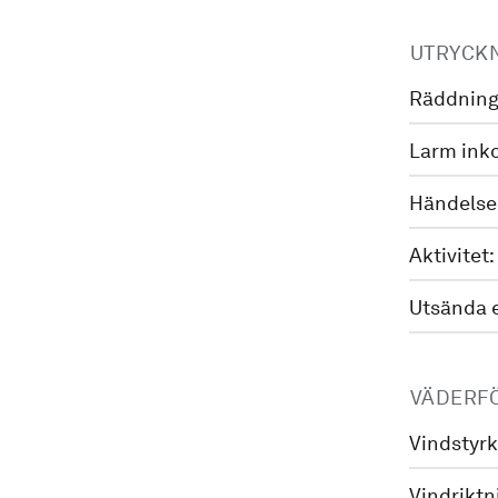
UTRYCK
Räddning
Larm ink
Händelse
Aktivitet:
Utsända 
VÄDERF
Vindstyrk
Vindriktn