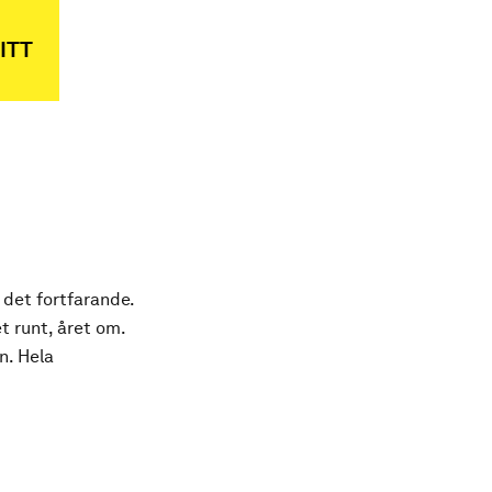
ITT
 det fortfarande.
t runt, året om.
n. Hela