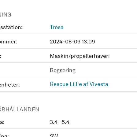
NING
sstation:
Trosa
ommer:
2024-08-03 13:09
:
Maskin/propellerhaveri
Bogsering
Rescue Lillie af Vivesta
enheter:
ÖRHÅLLANDEN
a:
3.4 - 5.4
ing:
SW