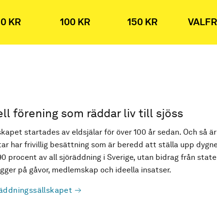
0 KR
100 KR
150 KR
VALFR
ell förening som räddar liv till sjöss
kapet startades av eldsjälar för över 100 år sedan. Och så är
ar har frivillig besättning som är beredd att ställa upp dygne
90 procent av all sjöräddning i Sverige, utan bidrag från state
ger på gåvor, medlemskap och ideella insatser.
äddningssällskapet