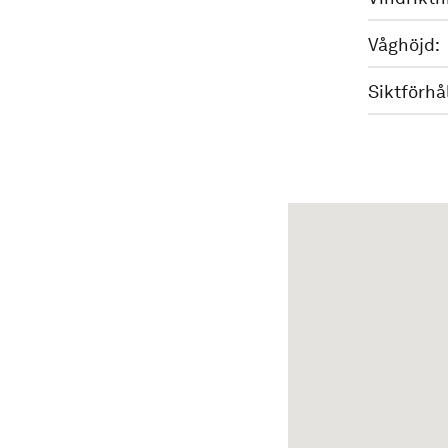
Våghöjd:
Siktförhå