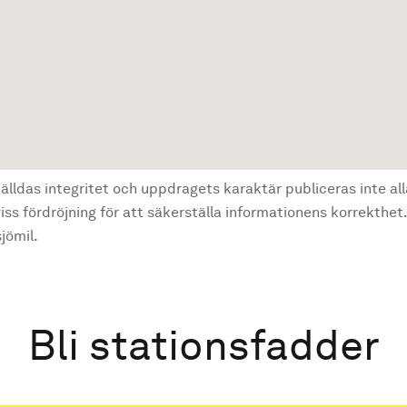
älldas integritet och uppdragets karaktär publiceras inte al
ss fördröjning för att säkerställa informationens korrekthet.
jömil.
Bli stationsfadder