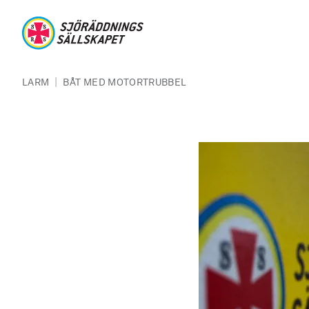
Hoppa till huvudinnehåll
Sjöräddningssällskapet
Länkstig
|
LARM
BÅT MED MOTORTRUBBEL