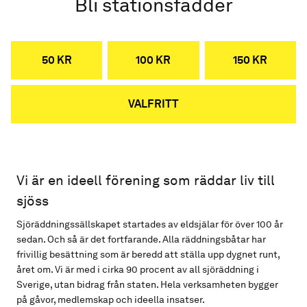
Bli stationsfadder
50 KR
100 KR
150 KR
VALFRITT
Vi är en ideell förening som räddar liv till
sjöss
Sjöräddningssällskapet startades av eldsjälar för över 100 år
sedan. Och så är det fortfarande. Alla räddningsbåtar har
frivillig besättning som är beredd att ställa upp dygnet runt,
året om. Vi är med i cirka 90 procent av all sjöräddning i
Sverige, utan bidrag från staten. Hela verksamheten bygger
på gåvor, medlemskap och ideella insatser.