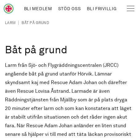
Hoppa till huvudinnehåll
BLI MEDLEM
STÖD OSS
BLI FRIVILLIG
Sjöräddningssällskapet
Länkstig
|
LARM
BÅT PÅ GRUND
Båt på grund
Larm från Sjö- och Flygräddningscentralen (JRCC)
angående båt på grund utanför Hörvik. Lämnar
skyndsamt kaj med Rescue Adam Johan och därefter
även Rescue Lovisa Åstrand. Larmade är även
Räddningstjänsten från Mjällby som är på plats dryga
20 minuter efter larm och som kan konstatera att läget
är stabilt utifrån situationen och det råder ingen akut
fara. När Rescue Adam Johan anländer en liten stund
senare så hjälper vi till med att täta läckan provisoriskt