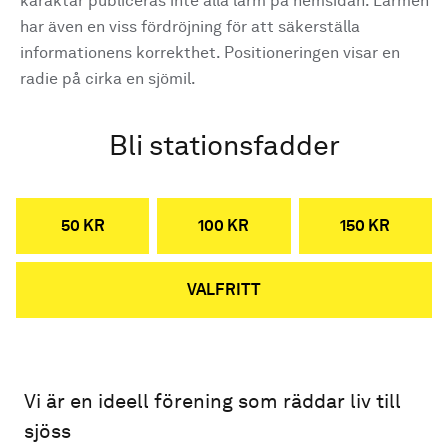
karaktär publiceras inte alla larm på hemsidan. Larmen
har även en viss fördröjning för att säkerställa
informationens korrekthet. Positioneringen visar en
radie på cirka en sjömil.
Bli stationsfadder
50 KR
100 KR
150 KR
VALFRITT
Vi är en ideell förening som räddar liv till
sjöss