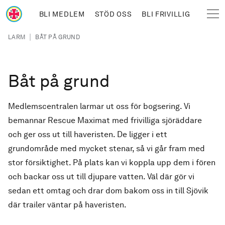
Hoppa till huvudinnehåll
BLI MEDLEM
STÖD OSS
BLI FRIVILLIG
Sjöräddningssällskapet
Länkstig
|
LARM
BÅT PÅ GRUND
Båt på grund
Medlemscentralen larmar ut oss för bogsering. Vi
bemannar Rescue Maximat med frivilliga sjöräddare
och ger oss ut till haveristen. De ligger i ett
grundområde med mycket stenar, så vi går fram med
stor försiktighet. På plats kan vi koppla upp dem i fören
och backar oss ut till djupare vatten. Väl där gör vi
sedan ett omtag och drar dom bakom oss in till Sjövik
där trailer väntar på haveristen.