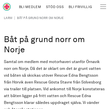
Hoppa till huvudinnehåll
BLI MEDLEM
STÖD OSS
BLI FRIVILLIG
Sjöräddningssällskapet
Länkstig
|
LARM
BÅT PÅ GRUND NORR OM NORJE
Båt på grund norr om
Norje
Samtal om medlem med motorhaveri utanför Örnavik
norr om Norje. Då det är oklart om det är grunt vatten
vid båten så skickas utöver Rescue Edna Bengtsson
från Hörvik även Rescue Gösta Stavre från Sölvesborg
via trailer till platsen. Vid ankomst till Norje konstateras
att båten ligger på fritt vatten och Rescue Edna
Bengtsson klarar således uppdraget själva. Vi vänder