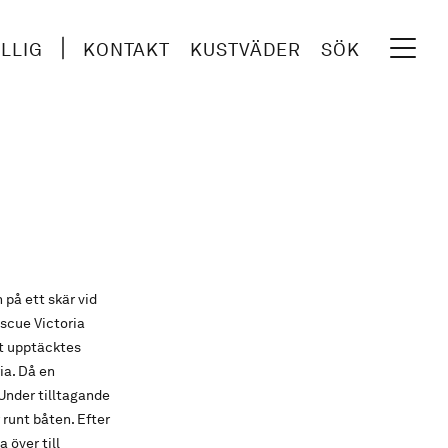
ILLIG
KONTAKT
KUSTVÄDER
SÖK
på ett skär vid
scue Victoria
st upptäcktes
ia. Då en
 Under tilltagande
 runt båten. Efter
över till