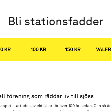
Bli stationsfadder
0 KR
100 KR
150 KR
VALFR
ell förening som räddar liv till sjöss
kapet startades av eldsjälar för över 100 år sedan. Och så är