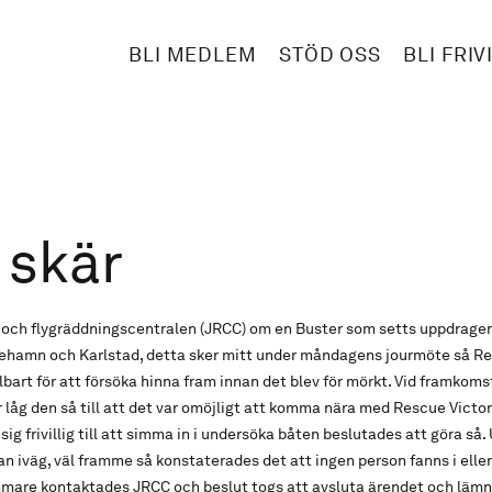
BLI MEDLEM
STÖD OSS
BLI FRIV
 skär
 och flygräddningscentralen (JRCC) om en Buster som setts uppdragen 
inehamn och Karlstad, detta sker mitt under måndagens jourmöte så Re
art för att försöka hinna fram innan det blev för mörkt. Vid framkom
låg den så till att det var omöjligt att komma nära med Rescue Victor
g frivillig till att simma in i undersöka båten beslutades att göra så.
an iväg, väl framme så konstaterades det att ingen person fanns i eller
mare kontaktades JRCC och beslut togs att avsluta ärendet och lämna 