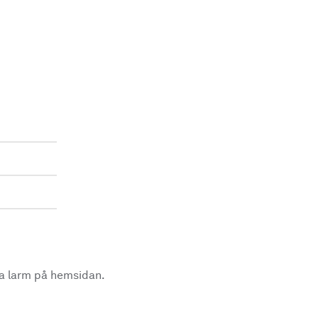
la larm på hemsidan.
.