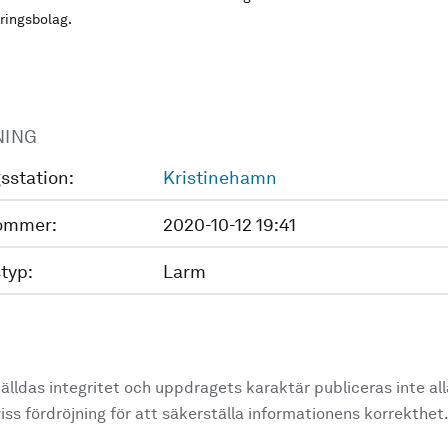
ringsbolag.
NING
sstation:
Kristinehamn
ommer:
2020-10-12 19:41
typ:
Larm
älldas integritet och uppdragets karaktär publiceras inte al
ss fördröjning för att säkerställa informationens korrekthet