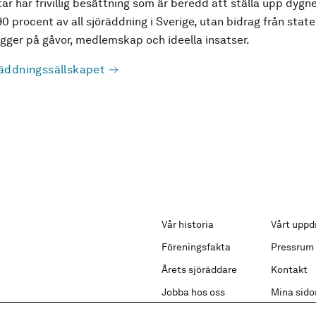
ar har frivillig besättning som är beredd att ställa upp dygne
90 procent av all sjöräddning i Sverige, utan bidrag från state
ger på gåvor, medlemskap och ideella insatser.
äddningssällskapet
Vår historia
Vårt uppd
Föreningsfakta
Pressrum
Årets sjöräddare
Kontakt
Jobba hos oss
Mina sido