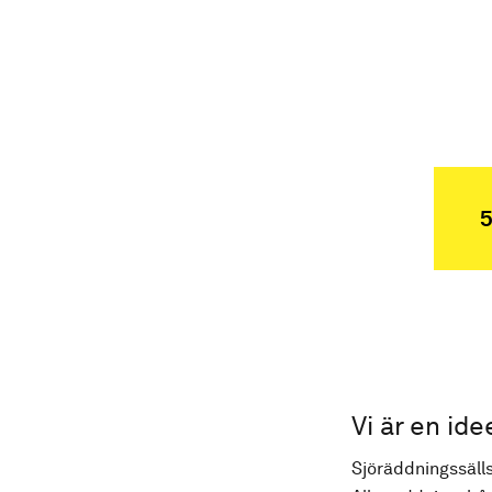
5
Vi är en ide
Sjöräddningssälls