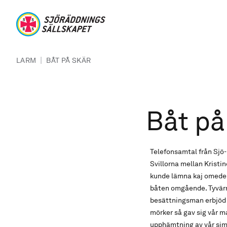
Hoppa till huvudinnehåll
Sjöräddningssällskapet
Länkstig
|
LARM
BÅT PÅ SKÄR
Båt på
Telefonsamtal från Sjö-
Svillorna mellan Krist
kunde lämna kaj omedelb
båten omgående. Tyvärr 
besättningsman erbjöd si
mörker så gav sig vår m
upphämtning av vår sim