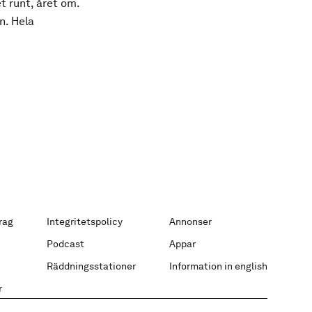
t runt, året om.
n. Hela
rag
Integritetspolicy
Annonser
Podcast
Appar
Räddningsstationer
Information in english
r