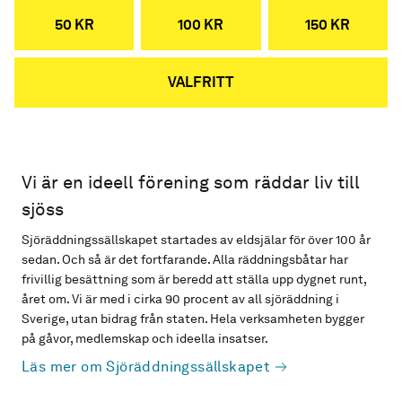
50 KR
100 KR
150 KR
VALFRITT
Vi är en ideell förening som räddar liv till
sjöss
Sjöräddningssällskapet startades av eldsjälar för över 100 år
sedan. Och så är det fortfarande. Alla räddningsbåtar har
frivillig besättning som är beredd att ställa upp dygnet runt,
året om. Vi är med i cirka 90 procent av all sjöräddning i
Sverige, utan bidrag från staten. Hela verksamheten bygger
på gåvor, medlemskap och ideella insatser.
Läs mer om Sjöräddningssällskapet