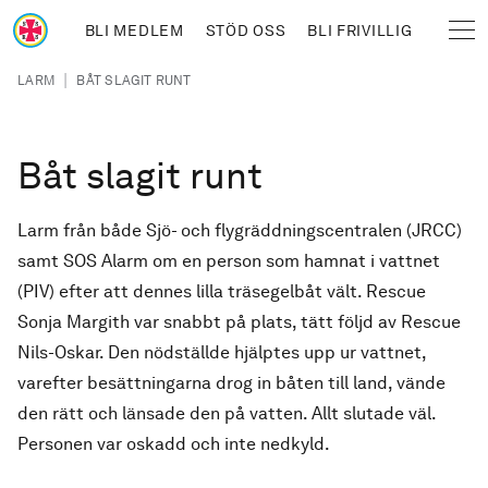
Hoppa till huvudinnehåll
BLI MEDLEM
STÖD OSS
BLI FRIVILLIG
Sjöräddningssällskapet
Länkstig
|
LARM
BÅT SLAGIT RUNT
Båt slagit runt
Larm från både Sjö- och flygräddningscentralen (JRCC)
samt SOS Alarm om en person som hamnat i vattnet
(PIV) efter att dennes lilla träsegelbåt vält. Rescue
Sonja Margith var snabbt på plats, tätt följd av Rescue
Nils-Oskar. Den nödställde hjälptes upp ur vattnet,
varefter besättningarna drog in båten till land, vände
den rätt och länsade den på vatten. Allt slutade väl.
Personen var oskadd och inte nedkyld.