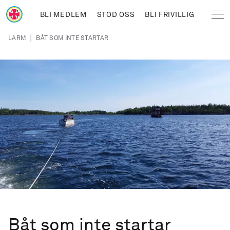
Hoppa till huvudinnehåll
BLI MEDLEM
STÖD OSS
BLI FRIVILLIG
Sjöräddningssällskapet
Länkstig
|
LARM
BÅT SOM INTE STARTAR
Båt som inte startar