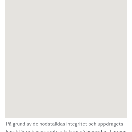
På grund av de nödställdas integritet och uppdragets
karaktär publiceras inte alla larm på hemsidan. Larmen