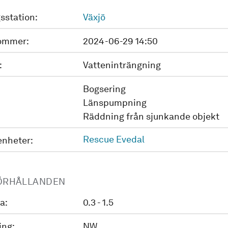
sstation:
Växjö
ommer:
2024-06-29 14:50
:
Vatteninträngning
Bogsering
Länspumpning
Räddning från sjunkande objekt
Rescue Evedal
enheter:
ÖRHÅLLANDEN
a:
0.3 - 1.5
ing:
NW