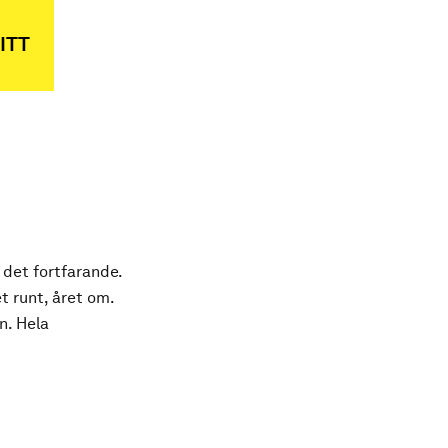
ITT
 det fortfarande.
t runt, året om.
n. Hela