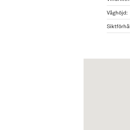
Våghöjd:
Siktförhå