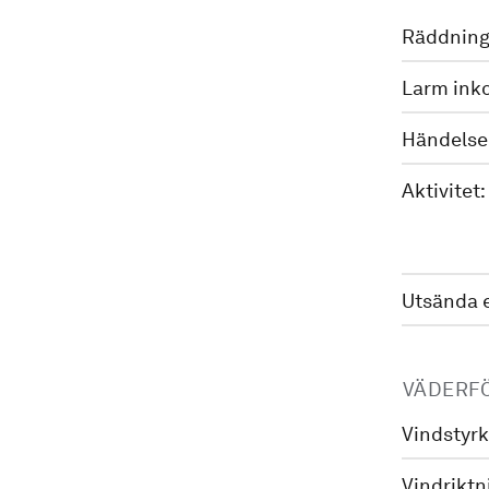
Räddning
Larm ink
Händelse
Aktivitet:
Utsända 
VÄDERF
Vindstyrk
Vindriktn