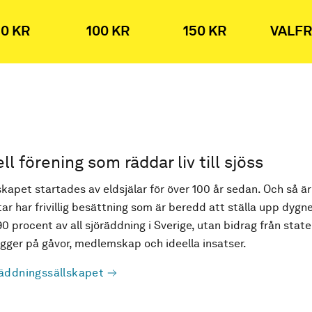
0 KR
100 KR
150 KR
VALFR
ell förening som räddar liv till sjöss
kapet startades av eldsjälar för över 100 år sedan. Och så är
ar har frivillig besättning som är beredd att ställa upp dygne
90 procent av all sjöräddning i Sverige, utan bidrag från state
ger på gåvor, medlemskap och ideella insatser.
äddningssällskapet