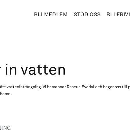
BLI MEDLEM
STÖD OSS
BLI FRIV
 in vatten
tt vatteninträngning. Vi bemannar Rescue Evedal och beger oss till p
l hamn.
NING