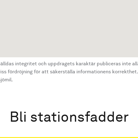
älldas integritet och uppdragets karaktär publiceras inte al
ss fördröjning för att säkerställa informationens korrekthet.
jömil.
Bli stationsfadder