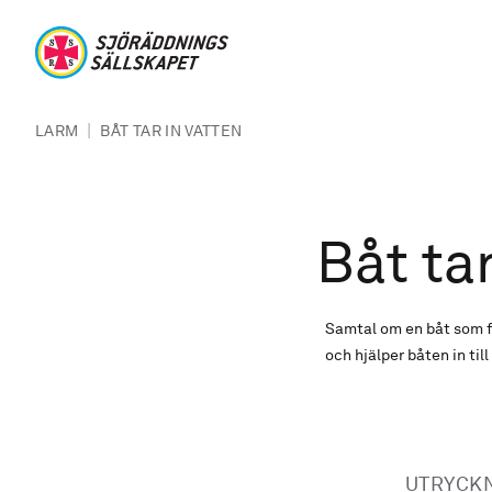
Hoppa till huvudinnehåll
Sjöräddningssällskapet
Länkstig
|
LARM
BÅT TAR IN VATTEN
Båt tar
Samtal om en båt som få
och hjälper båten in til
UTRYCK