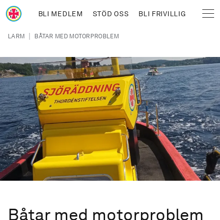
Hoppa till huvudinnehåll
BLI MEDLEM
STÖD OSS
BLI FRIVILLIG
Sjöräddningssällskapet
Länkstig
|
LARM
BÅTAR MED MOTORPROBLEM
Båtar med motorproblem