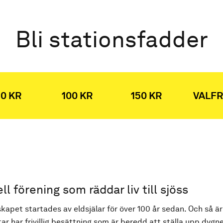
Bli stationsfadder
0 KR
100 KR
150 KR
VALFR
ell förening som räddar liv till sjöss
kapet startades av eldsjälar för över 100 år sedan. Och så är
ar har frivillig besättning som är beredd att ställa upp dygne