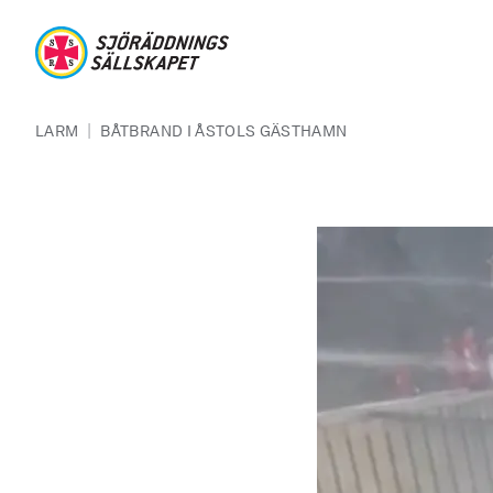
Hoppa till huvudinnehåll
Sjöräddningssällskapet
Länkstig
|
LARM
BÅTBRAND I ÅSTOLS GÄSTHAMN