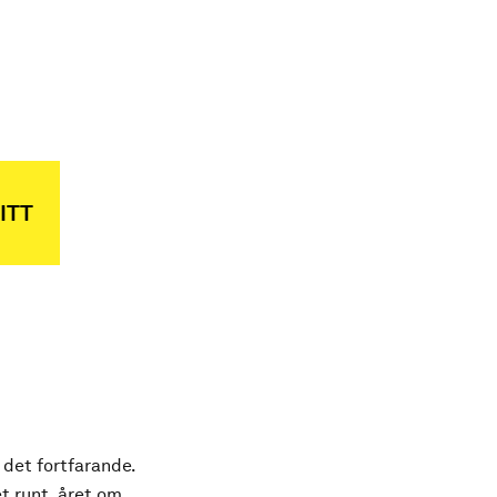
ITT
 det fortfarande.
t runt, året om.