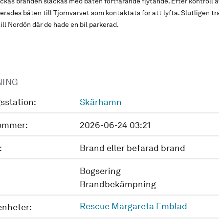
kas branden släckas med båten fortfarande flytande. Efter kontroll a
rades båten till Tjörnvarvet som kontaktats för att lyfta. Slutligen t
ill Nordön där de hade en bil parkerad.
NING
sstation:
Skärhamn
ommer:
2026-06-24 03:21
:
Brand eller befarad brand
Bogsering
Brandbekämpning
Rescue Margareta Emblad
enheter: