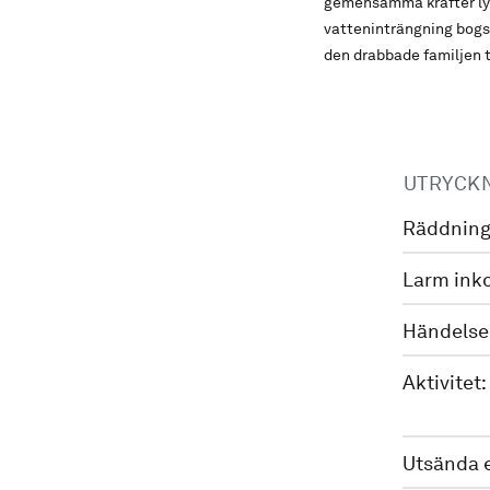
gemensamma krafter lyc
vatteninträngning bogse
den drabbade familjen t
UTRYCK
Räddning
Larm ink
Händelse
Aktivitet:
Utsända 