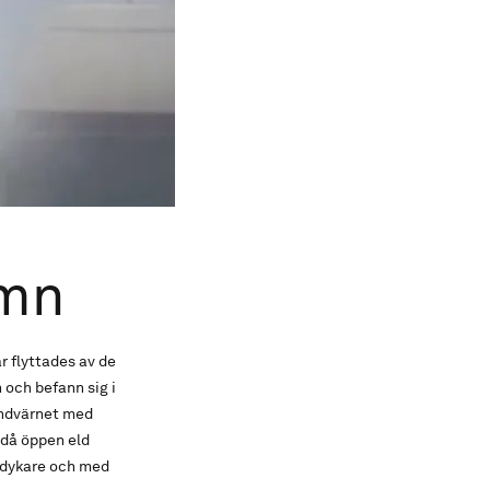
amn
r flyttades av de
 och befann sig i
andvärnet med
då öppen eld
ökdykare och med