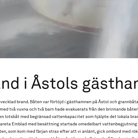
nd i Åstols gästh
ecklad brand. Båten var förtöjd i gästhamnen på Åstol och grannbåta
med två vuxna och två barn hade evakuerats från den brinnande båten
r en lotsbåt med begränsad vattenkapacitet som hjälpte det lokala br
areta Emblad med besättning startade omedelbart vattenbegjutning 
en, som kom med färjan strax efter att vi anlänt, gick ombord med r