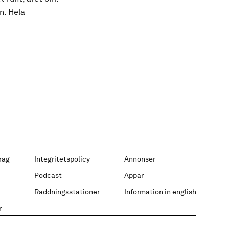
n. Hela
rag
Integritetspolicy
Annonser
Podcast
Appar
Räddningsstationer
Information in english
r