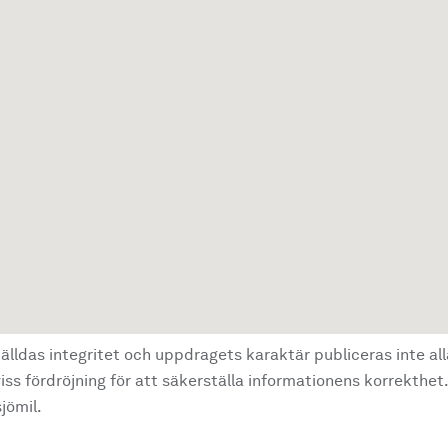
älldas integritet och uppdragets karaktär publiceras inte al
ss fördröjning för att säkerställa informationens korrekthet.
jömil.