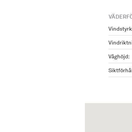
VÄDERF
Vindstyrk
Vindriktn
Våghöjd:
Siktförhå