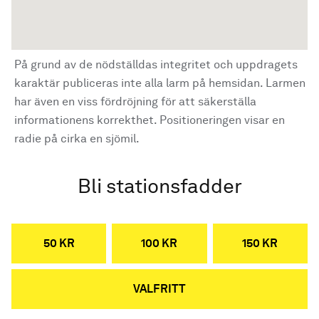
På grund av de nödställdas integritet och uppdragets
karaktär publiceras inte alla larm på hemsidan. Larmen
har även en viss fördröjning för att säkerställa
informationens korrekthet. Positioneringen visar en
radie på cirka en sjömil.
Bli stationsfadder
50 KR
100 KR
150 KR
VALFRITT