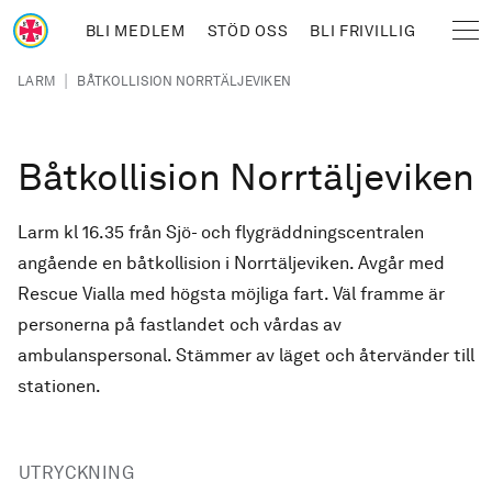
Hoppa till huvudinnehåll
BLI MEDLEM
STÖD OSS
BLI FRIVILLIG
Sjöräddningssällskapet
Länkstig
|
LARM
BÅTKOLLISION NORRTÄLJEVIKEN
Båtkollision Norrtäljeviken
Larm kl 16.35 från Sjö- och flygräddningscentralen
angående en båtkollision i Norrtäljeviken. Avgår med
Rescue Vialla med högsta möjliga fart. Väl framme är
personerna på fastlandet och vårdas av
ambulanspersonal. Stämmer av läget och återvänder till
stationen.
UTRYCKNING