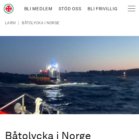
Hoppa till huvudinnehåll
BLI MEDLEM
STÖD OSS
BLI FRIVILLIG
Sjöräddningssällskapet
Länkstig
|
LARM
BÅTOLYCKA I NORGE
Båtolycka i Norge