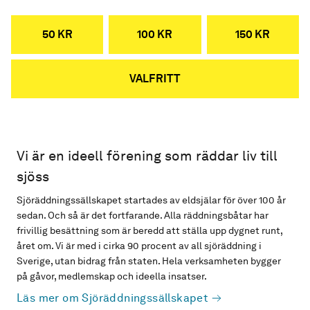
50 KR
100 KR
150 KR
VALFRITT
Vi är en ideell förening som räddar liv till
sjöss
Sjöräddningssällskapet startades av eldsjälar för över 100 år
sedan. Och så är det fortfarande. Alla räddningsbåtar har
frivillig besättning som är beredd att ställa upp dygnet runt,
året om. Vi är med i cirka 90 procent av all sjöräddning i
Sverige, utan bidrag från staten. Hela verksamheten bygger
på gåvor, medlemskap och ideella insatser.
Läs mer om Sjöräddningssällskapet