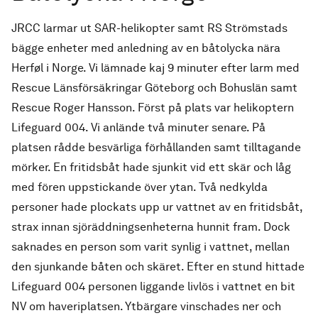
JRCC larmar ut SAR-helikopter samt RS Strömstads
bägge enheter med anledning av en båtolycka nära
Herføl i Norge. Vi lämnade kaj 9 minuter efter larm med
Rescue Länsförsäkringar Göteborg och Bohuslän samt
Rescue Roger Hansson. Först på plats var helikoptern
Lifeguard 004. Vi anlände två minuter senare. På
platsen rådde besvärliga förhållanden samt tilltagande
mörker. En fritidsbåt hade sjunkit vid ett skär och låg
med fören uppstickande över ytan. Två nedkylda
personer hade plockats upp ur vattnet av en fritidsbåt,
strax innan sjöräddningsenheterna hunnit fram. Dock
saknades en person som varit synlig i vattnet, mellan
den sjunkande båten och skäret. Efter en stund hittade
Lifeguard 004 personen liggande livlös i vattnet en bit
NV om haveriplatsen. Ytbärgare vinschades ner och