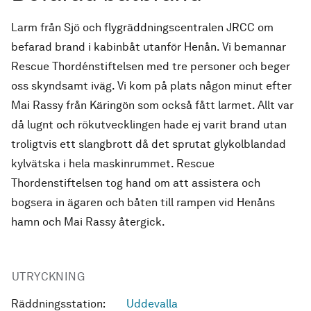
Larm från Sjö och flygräddningscentralen JRCC om
befarad brand i kabinbåt utanför Henån. Vi bemannar
Rescue Thordénstiftelsen med tre personer och beger
oss skyndsamt iväg. Vi kom på plats någon minut efter
Mai Rassy från Käringön som också fått larmet. Allt var
då lugnt och rökutvecklingen hade ej varit brand utan
troligtvis ett slangbrott då det sprutat glykolblandad
kylvätska i hela maskinrummet. Rescue
Thordenstiftelsen tog hand om att assistera och
bogsera in ägaren och båten till rampen vid Henåns
hamn och Mai Rassy återgick.
UTRYCKNING
Räddningsstation:
Uddevalla