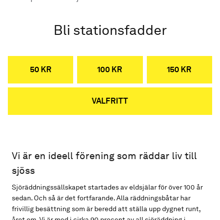
Bli stationsfadder
50 KR
100 KR
150 KR
VALFRITT
Vi är en ideell förening som räddar liv till
sjöss
Sjöräddningssällskapet startades av eldsjälar för över 100 år
sedan. Och så är det fortfarande. Alla räddningsbåtar har
frivillig besättning som är beredd att ställa upp dygnet runt,
året om. Vi är med i cirka 90 procent av all sjöräddning i