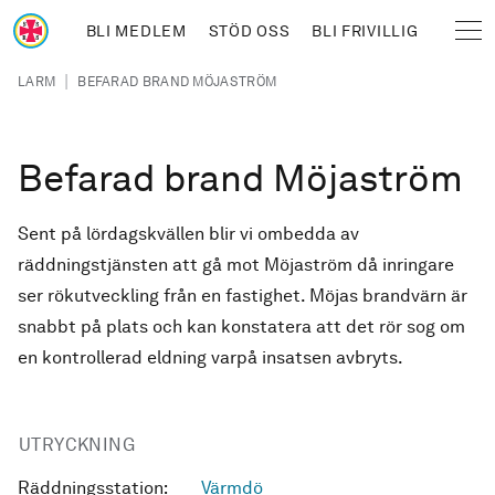
Hoppa till huvudinnehåll
BLI MEDLEM
STÖD OSS
BLI FRIVILLIG
Sjöräddningssällskapet
Länkstig
|
LARM
BEFARAD BRAND MÖJASTRÖM
Befarad brand Möjaström
Sent på lördagskvällen blir vi ombedda av
räddningstjänsten att gå mot Möjaström då inringare
ser rökutveckling från en fastighet. Möjas brandvärn är
snabbt på plats och kan konstatera att det rör sog om
en kontrollerad eldning varpå insatsen avbryts.
UTRYCKNING
Räddningsstation:
Värmdö