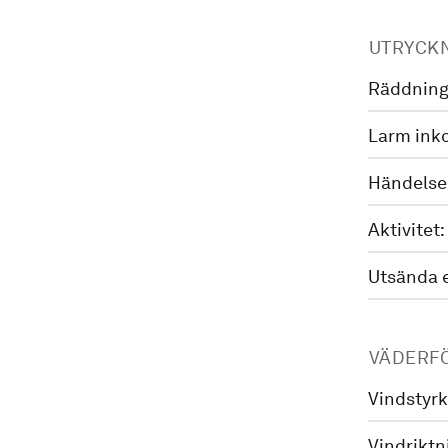
UTRYCK
Räddning
Larm ink
Händelse
Aktivitet:
Utsända 
VÄDERF
Vindstyrk
Vindriktn