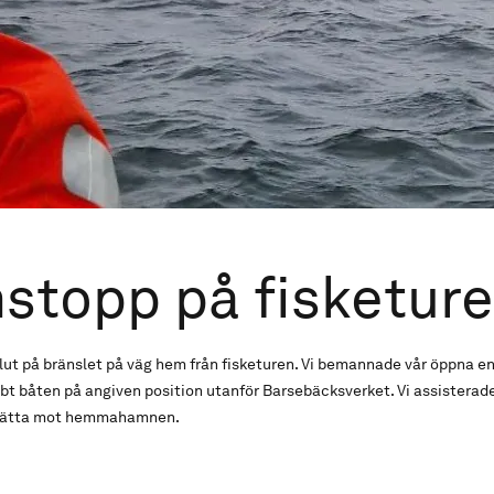
stopp på fisketur
slut på bränslet på väg hem från fisketuren. Vi bemannade vår öppna 
bt båten på angiven position utanför Barsebäcksverket. Vi assister
tsätta mot hemmahamnen.