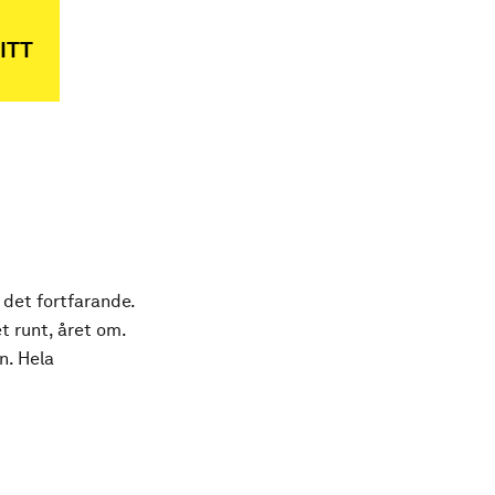
ITT
 det fortfarande.
t runt, året om.
n. Hela