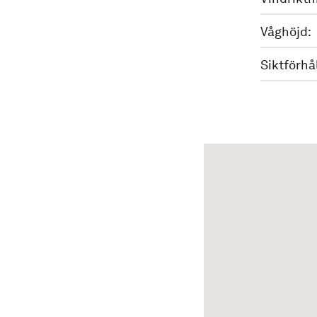
Våghöjd:
Siktförhå