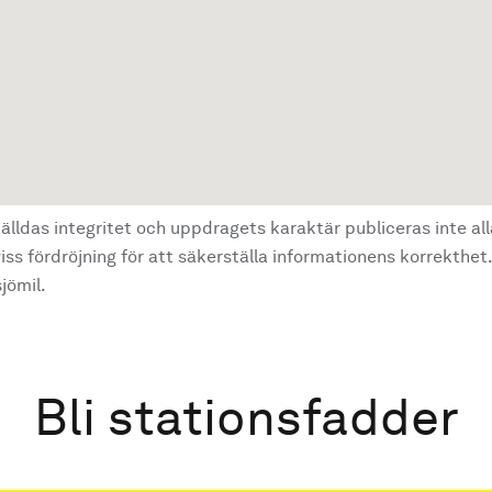
älldas integritet och uppdragets karaktär publiceras inte al
ss fördröjning för att säkerställa informationens korrekthet.
jömil.
Bli stationsfadder