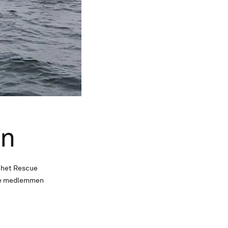
en
enhet Rescue
ade medlemmen