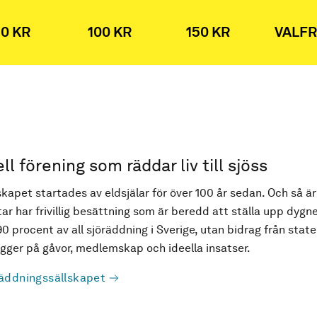
0 KR
100 KR
150 KR
VALFR
ell förening som räddar liv till sjöss
kapet startades av eldsjälar för över 100 år sedan. Och så är
ar har frivillig besättning som är beredd att ställa upp dygne
90 procent av all sjöräddning i Sverige, utan bidrag från state
ger på gåvor, medlemskap och ideella insatser.
äddningssällskapet