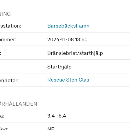
NING
sstation:
Barsebäckshamn
ommer:
2024-11-08 13:50
:
Bränslebrist/starthjälp
Starthjälp
Rescue Sten Clas
enheter:
ÖRHÅLLANDEN
a:
3.4 - 5.4
ing:
NE