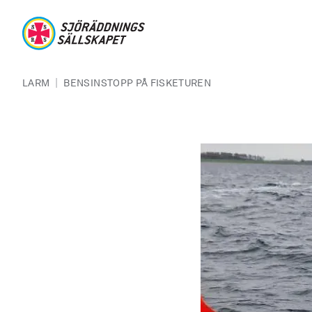
Hoppa till huvudinnehåll
Sjöräddningssällskapet
Länkstig
|
LARM
BENSINSTOPP PÅ FISKETUREN