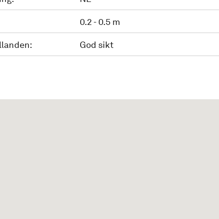
0.2 - 0.5 m
llanden:
God sikt