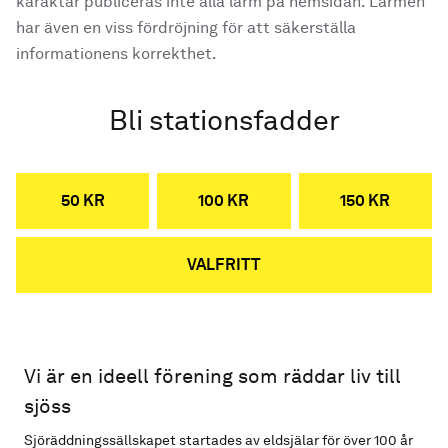
karaktär publiceras inte alla larm på hemsidan. Larmen
har även en viss fördröjning för att säkerställa
informationens korrekthet.
Bli stationsfadder
50 KR
100 KR
150 KR
VALFRITT
Vi är en ideell förening som räddar liv till
sjöss
Sjöräddningssällskapet startades av eldsjälar för över 100 år