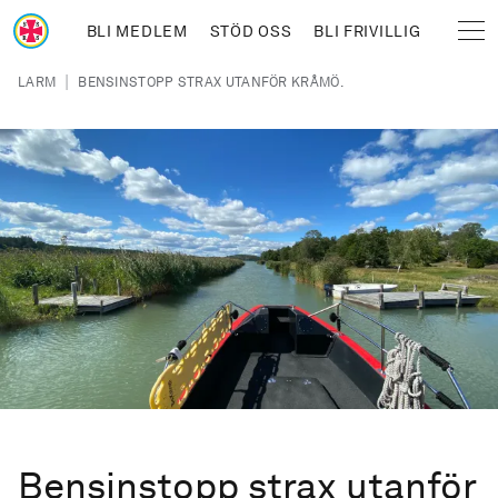
Hoppa till huvudinnehåll
BLI MEDLEM
STÖD OSS
BLI FRIVILLIG
Sjöräddningssällskapet
Länkstig
|
LARM
BENSINSTOPP STRAX UTANFÖR KRÅMÖ.
Bensinstopp strax utanför