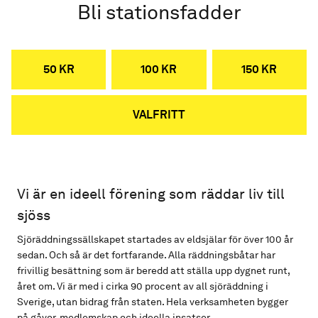
Bli stationsfadder
50 KR
100 KR
150 KR
VALFRITT
Vi är en ideell förening som räddar liv till
sjöss
Sjöräddningssällskapet startades av eldsjälar för över 100 år
sedan. Och så är det fortfarande. Alla räddningsbåtar har
frivillig besättning som är beredd att ställa upp dygnet runt,
året om. Vi är med i cirka 90 procent av all sjöräddning i
Sverige, utan bidrag från staten. Hela verksamheten bygger
på gåvor, medlemskap och ideella insatser.