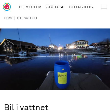
Hoppa till huvudinnehåll
BLI MEDLEM
STÖD OSS
BLI FRIVILLIG
Sjöräddningssällskapet
Länkstig
|
LARM
BIL I VATTNET
Bil i vattnet