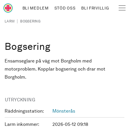
Hoppa till huvudinnehåll
BLI MEDLEM
STÖD OSS
BLI FRIVILLIG
Sjöräddningssällskapet
Länkstig
|
LARM
BOGSERING
Bogsering
Ensamseglare på väg mot Borgholm med
motorproblem. Kopplar bogsering och drar mot
Borgholm.
UTRYCKNING
Räddningsstation:
Mönsterås
Larm inkommer:
2026-05-12 09:18