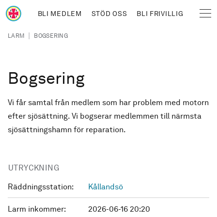
Hoppa till huvudinnehåll
BLI MEDLEM
STÖD OSS
BLI FRIVILLIG
Sjöräddningssällskapet
Länkstig
|
LARM
BOGSERING
Bogsering
Vi får samtal från medlem som har problem med motorn
efter sjösättning. Vi bogserar medlemmen till närmsta
sjösättningshamn för reparation.
UTRYCKNING
Räddningsstation:
Kållandsö
Larm inkommer:
2026-06-16 20:20