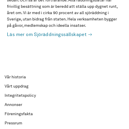
sedan. Och så är det fortfarande. Alla räddningsbåtar har
frivillig besättning som är beredd att ställa upp dygnet runt,
året om. Vi är med i cirka 90 procent av all sjöräddning i
Sverige, utan bidrag från staten. Hela verksamheten bygger
på gåvor, medlemskap och ideella insatser.
Läs mer om Sjöräddningssällskapet
Vår historia
Vårt uppdrag
Integritetspolicy
Annonser
Föreningsfakta
Pressrum